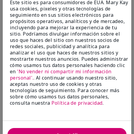
Este sitio es para consumidores de EUA. Mary Kay
exfoliante como este ayuda a acelerar ese
usa cookies, pixeles y otras tecnologías de
proceso de renovación de la piel.
seguimiento en sus sitios electrónicos para
propósitos operativos, analíticos y de mercadeo,
No se recomienda usar en el mismo día que el
incluyendo para mejorar la experiencia de tu
Retinol 0.3, ya que este producto Resurfacer
sitio. Podríamos divulgar información sobre el
contiene una alta concentración de
uso que haces del sitio con nuestros socios de
redes sociales, publicidad y analítica para
alfahidroxiácidos que se deben aplicar sin
analizar el uso que haces de nuestros sitios y
enjuagarse. Esta alta concentración de alfa-
mostrarte nuestros anuncios. Puedes administrar
hidroxiácidos que no se enjuaga junto con el
cómo usamos tus datos personales haciendo clic
Retinol 0.3 puede causar mayor irritación. Si
en
'No vender ni compartir mi información
eres nueva en el uso de Retinol 0.3 o del
personal'.
. Al continuar usando nuestro sitio,
Resurfacer, no te apliques ambos productos al
aceptas nuestro uso de cookies y otras
mismo tiempo. Se recomienda usar Retinol 0.3
tecnologías de seguimiento. Para conocer más
sobre cómo usamos tus datos personales,
cada noche durante varias semanas antes de
consulta nuestra
Política de privacidad
.
incorporar el Resurfacer a tu rutina de cuidado
de la piel. También debes evitar usar otros
productos exfoliantes el mismo día, incluyendo:
TimeWise Repair® Revealing Radiance® Facial
Peel, TimeWise® Microdermabrasion Refine y