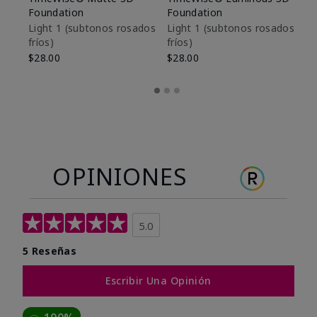
Foundation
Foundation
De
es
Light 1​ (subtonos rosados
Light 1​ (subtonos rosados
fríos)
fríos)
$9
$28.00
$28.00
OPINIONES
5.0
5 Reseñas
Escribir Una Opinión