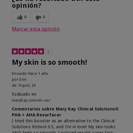
opinión?
6
0
Marcar esta opinión
5
My skin is so smooth!
Enviado
Hace 1 año
por
Erin
de
Tripoli, IA
Evaluado en
marykay.com/en-us/
Comentarios sobre Mary Kay Clinical Solutions®
PHA + AHA Resurfacer
I tried this booster as an alternative to the Clinical
Solutions Retinol 0.5, and I'm in love! My skin looks
AND feels so smooth. I noticed results super fast,