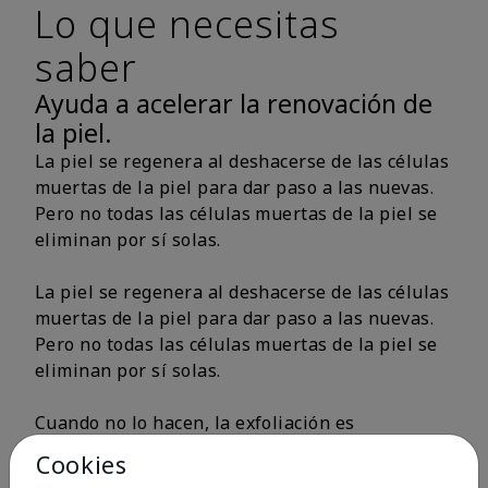
Lo que necesitas
saber
Ayuda a acelerar la renovación de
la piel.
La piel se regenera al deshacerse de las células
muertas de la piel para dar paso a las nuevas.
Pero no todas las células muertas de la piel se
eliminan por sí solas.
La piel se regenera al deshacerse de las células
muertas de la piel para dar paso a las nuevas.
Pero no todas las células muertas de la piel se
eliminan por sí solas.
Cuando no lo hacen, la exfoliación es
fundamental para eliminar las células muertas
Cookies
de la piel por completo. Un potenciador