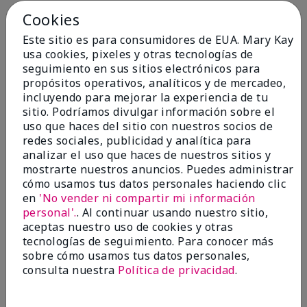
Cookies
Conclusión
Sí, recomendaría a un amigo
Este sitio es para consumidores de EUA. Mary Kay
¿Le ha resultado útil esta
usa cookies, pixeles y otras tecnologías de
opinión?
seguimiento en sus sitios electrónicos para
propósitos operativos, analíticos y de mercadeo,
4
0
incluyendo para mejorar la experiencia de tu
sitio. Podríamos divulgar información sobre el
Marcar esta opinión
uso que haces del sitio con nuestros socios de
redes sociales, publicidad y analítica para
analizar el uso que haces de nuestros sitios y
5
mostrarte nuestros anuncios. Puedes administrar
cómo usamos tus datos personales haciendo clic
Kristen
en
'No vender ni compartir mi información
personal'.
. Al continuar usando nuestro sitio,
Enviado
Hace 10 meses
aceptas nuestro uso de cookies y otras
por
Jennifer
tecnologías de seguimiento. Para conocer más
de
MECHANCSBRG
sobre cómo usamos tus datos personales,
Comprador verificado
consulta nuestra
Política de privacidad
.
Evaluado en
marykay.com/en-us/