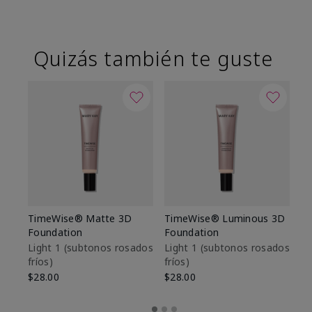
Quizás también te guste
TimeWise® Matte 3D
TimeWise® Luminous 3D
Sk
Foundation
Foundation
De
es
Light 1​ (subtonos rosados
Light 1​ (subtonos rosados
fríos)
fríos)
$9
$28.00
$28.00