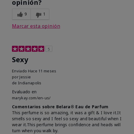
opinión?
9
1
Marcar esta opinión
5
Sexy
Enviado
Hace 11 meses
por
Jessie
de
Indianapolis
Evaluado en
marykay.com/en-us/
Comentarios sobre Belara® Eau de Parfum
This perfume is so amazing, it was a gift & I love it.It
smells so sexy and I feel so sexy and beautiful when I
wear it.This perfume brings confidence and heads will
turn when you walk by.