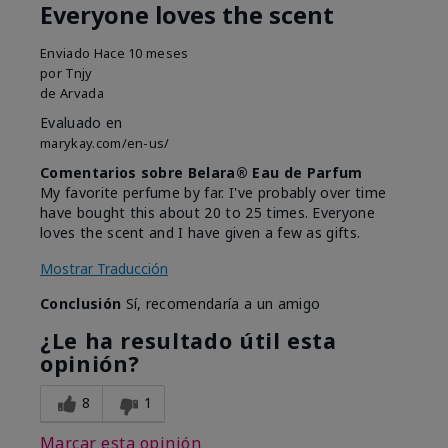
Everyone loves the scent
Enviado
Hace 10 meses
por
Tnjy
de
Arvada
Evaluado en
marykay.com/en-us/
Comentarios sobre Belara® Eau de Parfum
My favorite perfume by far. I've probably over time
have bought this about 20 to 25 times. Everyone
loves the scent and I have given a few as gifts.
Mostrar Traducción
Conclusión
Sí, recomendaría a un amigo
¿Le ha resultado útil esta
opinión?
8
1
Marcar esta opinión