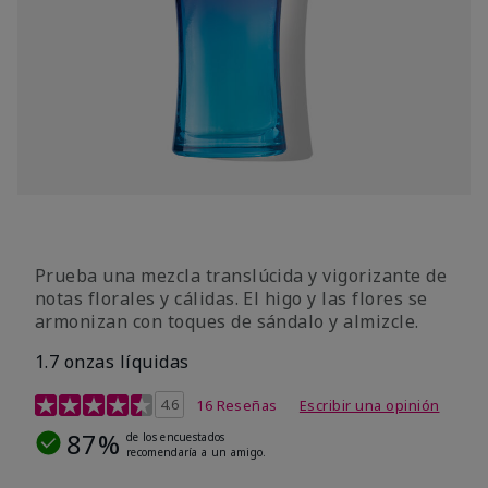
Prueba una mezcla translúcida y vigorizante de
notas florales y cálidas. El higo y las flores se
armonizan con toques de sándalo y almizcle.
1.7 onzas líquidas
Calificación de clientes de 4,5 de 5
4.6
16 Reseñas
Escribir una opinión
87%
de los encuestados
recomendaría a un amigo.