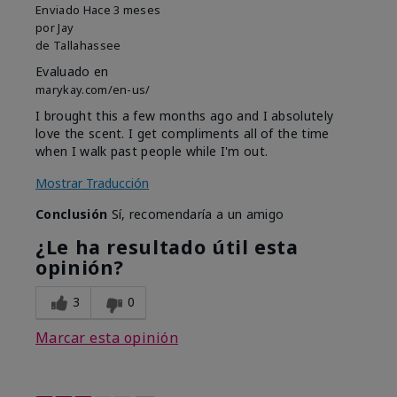
Enviado
Hace 3 meses
por
Jay
de
Tallahassee
Evaluado en
marykay.com/en-us/
I brought this a few months ago and I absolutely
love the scent. I get compliments all of the time
when I walk past people while I'm out.
Mostrar Traducción
Conclusión
Sí, recomendaría a un amigo
¿Le ha resultado útil esta
opinión?
3
0
Marcar esta opinión