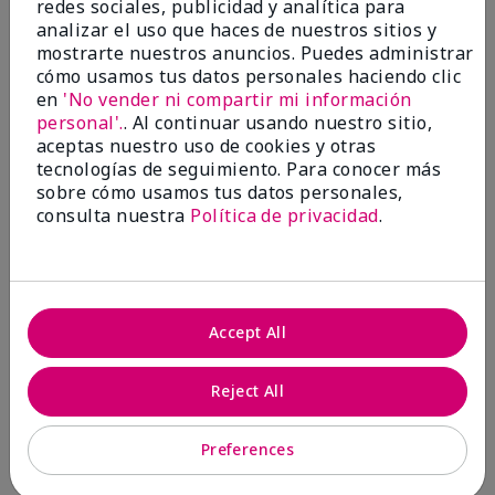
Enviado
Hace 8 meses
redes sociales, publicidad y analítica para
por
Ray
analizar el uso que haces de nuestros sitios y
de
Canfield,Ohio
mostrarte nuestros anuncios. Puedes administrar
cómo usamos tus datos personales haciendo clic
Comprador verificado
en
'No vender ni compartir mi información
Evaluado en
personal'.
. Al continuar usando nuestro sitio,
marykay.com/en-us/
aceptas nuestro uso de cookies y otras
tecnologías de seguimiento. Para conocer más
Comentarios sobre MK High Intensity® Sport
sobre cómo usamos tus datos personales,
Cologne Spray
I have been using this and Domain for several years
consulta nuestra
Política de privacidad
.
and they are as great today as they were when I first
bought them. Highly recommend them both!!!
Mostrar Traducción
Accept All
Conclusión
Sí, recomendaría a un amigo
¿Le ha resultado útil esta
Reject All
opinión?
9
0
Preferences
Marcar esta opinión