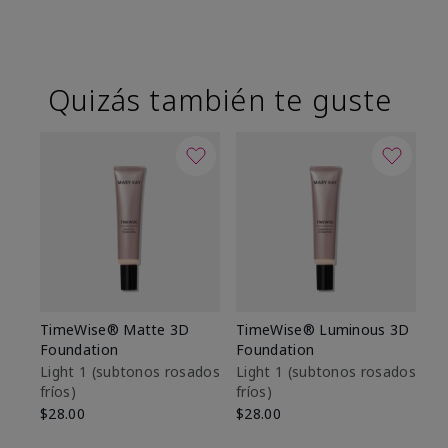
Quizás también te guste
TimeWise® Matte 3D
TimeWise® Luminous 3D
Sk
Foundation
Foundation
De
es
Light 1​ (subtonos rosados
Light 1​ (subtonos rosados
fríos)
fríos)
$9
$28.00
$28.00