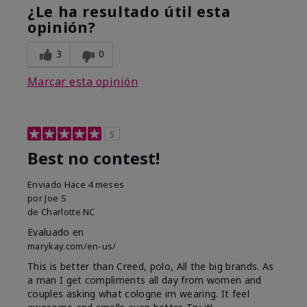
¿Le ha resultado útil esta
opinión?
3
0
Marcar esta opinión
5
Best no contest!
Enviado
Hace 4 meses
por
Joe S
de
Charlotte NC
Evaluado en
marykay.com/en-us/
This is better than Creed, polo, All the big brands. As
a man I get compliments all day from women and
couples asking what cologne im wearing. It feel