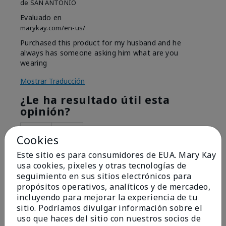
de
SAN ANTONIO
Evaluado en
marykay.com/en-us/
Purchased this product for my husband and he
always has someone asking him what are you
wearing
Mostrar Traducción
¿Le ha resultado útil esta
opinión?
8
0
Cookies
Marcar esta opinión
Este sitio es para consumidores de EUA. Mary Kay
usa cookies, pixeles y otras tecnologías de
seguimiento en sus sitios electrónicos para
propósitos operativos, analíticos y de mercadeo,
5
incluyendo para mejorar la experiencia de tu
Great fragrance.
sitio. Podríamos divulgar información sobre el
uso que haces del sitio con nuestros socios de