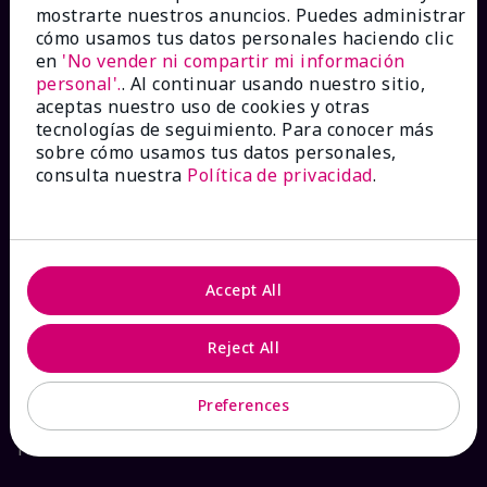
mostrarte nuestros anuncios. Puedes administrar
Catálogos interactivos
cómo usamos tus datos personales haciendo clic
en
'No vender ni compartir mi información
personal'.
. Al continuar usando nuestro sitio,
Preguntas frecuentes
aceptas nuestro uso de cookies y otras
tecnologías de seguimiento. Para conocer más
sobre cómo usamos tus datos personales,
consulta nuestra
Política de privacidad
.
ACERCA DE MARY KAY
Garantía de Satisfacción
Accept All
Sobre Mary Kay
Reject All
Sostenibilidad
Preferences
Promesa De Producto