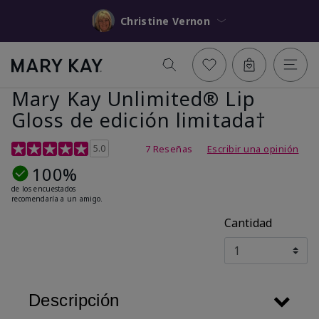
Christine Vernon
Mary Kay Unlimited® Lip
Gloss de edición limitada†
Calificación de clientes de 5 de 5
5.0
7 Reseñas
Escribir una opinión
100%
de los encuestados
recomendaría a un amigo.
Cantidad
Descripción