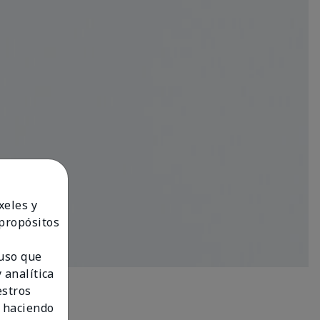
xeles y
 propósitos
 uso que
 analítica
estros
 haciendo