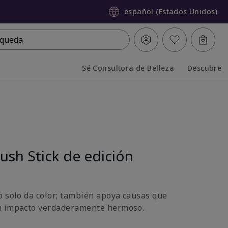
español (Estados Unidos)
queda
Sé Consultora de Belleza
Descubre
Collapsed
Expanded
ush Stick de edición
o solo da color; también apoya causas que
n impacto verdaderamente hermoso.