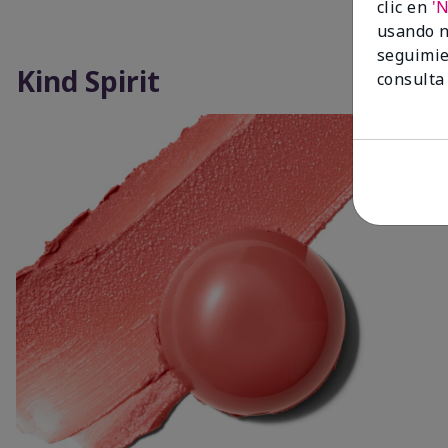
clic en
'
usando n
seguimie
Kind Spirit
consulta