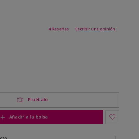
de 3,1 de 5
4 Reseñas
Escribir una opinión
Pruébalo
Añadir a la bolsa
cto