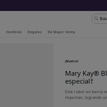
Bús
s
Hombres
Regalos
De Mayor Venta
Collapsed
Expanded
¡Nuevo!
Mary Kay® Bl
especial†
Este rubor en barra n
importan, logrando u