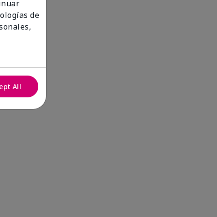
tinuar
nologías de
sonales,
ept All