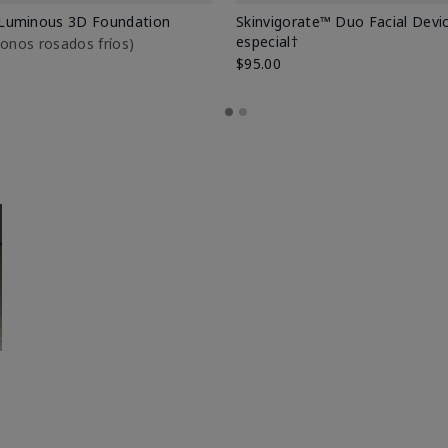
Luminous 3D Foundation
Skinvigorate™ Duo Facial Devic
especial†
btonos rosados fríos)
$95.00