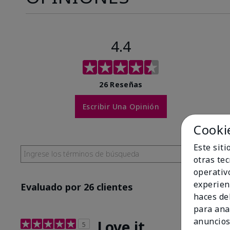
4.4
26 Reseñas
Escribir Una Opinión
Cooki
Este sit
otras te
operativ
experien
Evaluado por 26 clientes
haces del
para ana
anuncios
Love it
5