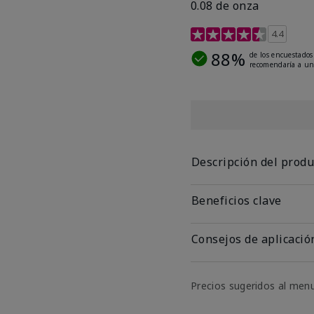
0.08 de onza
Calificación de clientes
4.4
88%
de los encuestados
recomendaría a un
Descripción del produ
Beneficios clave
Consejos de aplicació
Precios sugeridos al men