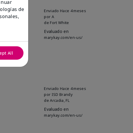
tinuar
nologías de
Enviado
Hace 4 meses
sonales,
por
A
de
Fort White
Evaluado en
marykay.com/en-us/
ept All
Enviado
Hace 4 meses
por
ISD Brandy
de
Arcadia, FL
Evaluado en
marykay.com/en-us/