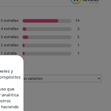
5 estrellas
19
4 estrellas
2
3 estrellas
3
2 estrellas
1
1 estrella
1
xeles y
 propósitos
 uso que
 analítica
estros
 haciendo