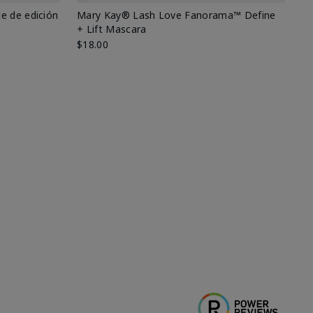
e de edición
Mary Kay® Lash Love Fanorama™ Define
Ma
+ Lift Mascara
Ki
$18.00
$2