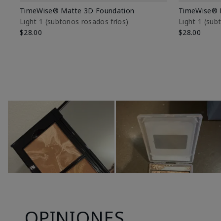
TimeWise® Matte 3D Foundation
TimeWise® 
Light 1​ (subtonos rosados fríos)
Light 1​ (su
$28.00
$28.00
OPINIONES