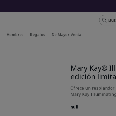
Bús
s
Hombres
Regalos
De Mayor Venta
Collapsed
Expanded
Mary Kay® Il
edición limit
Ofrece un resplandor 
Mary Kay Illuminating
null