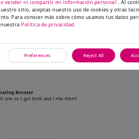
No vender ni compartir mi información personal'.
. Al con
uestro sitio, aceptas nuestro uso de cookies y otras tec
nating Bronzer
nto. Para conocer más sobre cómo usamos tus datos per
 nuestra
Política de privacidad
.
n?
2
1
Marcar esta opinión
Preferences
Reject All
Acc
nating Bronzer
ch one so I got both and I mix them!