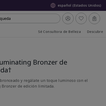
español (Estados Unidos)
queda
Sé Consultora de Belleza
Descubre
Collapsed
Expanded
luminating Bronzer de
ada†
bronceado y regálate un toque luminoso con el
 Bronzer de edición limitada.