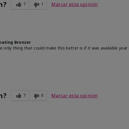
n?
7
1
Marcar esta opinión
nating Bronzer
nly thing that could make this better is if it was available year r
n?
7
0
Marcar esta opinión