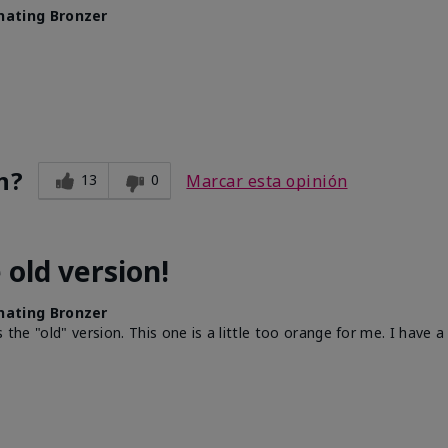
nating Bronzer
n?
13
0
Marcar esta opinión
 old version!
nating Bronzer
the "old" version. This one is a little too orange for me. I have a 