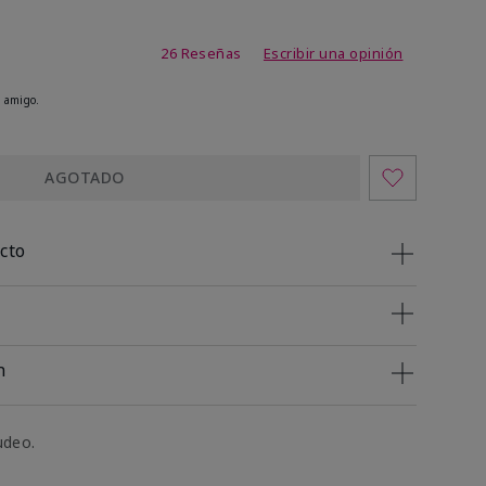
 de 4 de 5
26 Reseñas
Escribir una opinión
 amigo.
AGOTADO
cto
n
udeo.