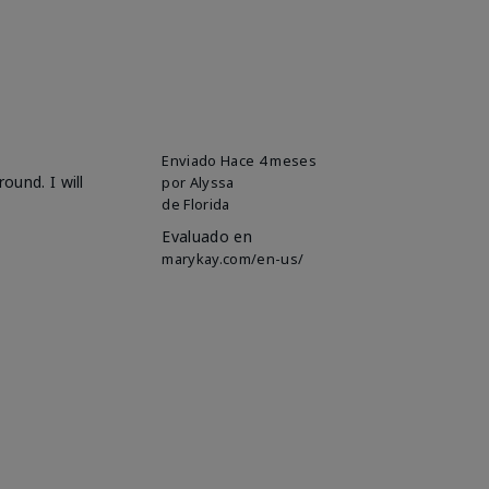
Enviado
Hace 4 meses
ound. I will
por
Alyssa
de
Florida
Evaluado en
marykay.com/en-us/