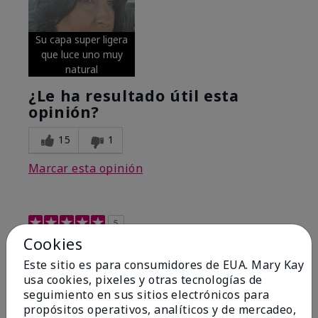
Su capa super ligera
que luce uno muy
natural
¿Le ha resultado útil esta
opinión?
15
1
Marcar esta opinión
5
Cookies
Excellent
Este sitio es para consumidores de EUA. Mary Kay
Enviado
Hace 4 meses
usa cookies, pixeles y otras tecnologías de
por
Coverly
seguimiento en sus sitios electrónicos para
de
Columbia Missouri
propósitos operativos, analíticos y de mercadeo,