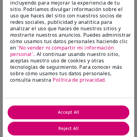
incluyendo para mejorar la experiencia de tu
Evaluado en
sitio. Podríamos divulgar información sobre el
marykay.com/en-us/
uso que haces del sitio con nuestros socios de
Comentarios sobre Mary Kay® CC Cream
redes sociales, publicidad y analítica para
Sunscreen Broad Spectrum SPF 15*
analizar el uso que haces de nuestros sitios y
I have been wearing the cc cream for 8 years now. I
mostrarte nuestros anuncios. Puedes administrar
absolutely love it. Its not cakey it's not heavy and it
cómo usamos tus datos personales haciendo clic
blends effortlessly. I get compliments all the time.
en
'No vender ni compartir mi información
10/10 I definitely recommend.
personal'.
. Al continuar usando nuestro sitio,
Mostrar Traducción
aceptas nuestro uso de cookies y otras
tecnologías de seguimiento. Para conocer más
sobre cómo usamos tus datos personales,
consulta nuestra
Política de privacidad
.
Walking in victory
Conclusión
Sí, recomendaría a un amigo
Accept All
¿Le ha resultado útil esta
opinión?
Reject All