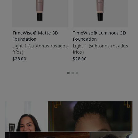
TimeWise® Matte 3D
TimeWise® Luminous 3D
Sk
Foundation
Foundation
De
es
Light 1​ (subtonos rosados
Light 1​ (subtonos rosados
fríos)
fríos)
$9
$28.00
$28.00