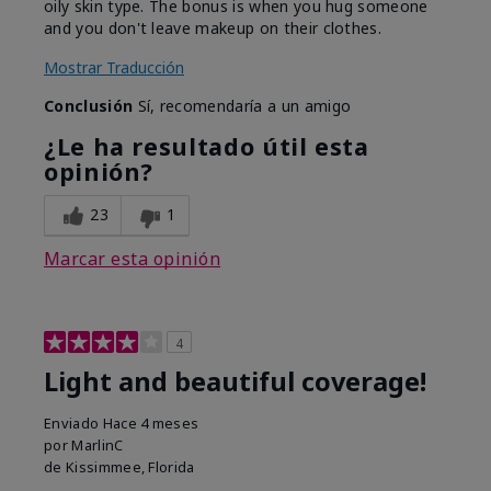
oily skin type. The bonus is when you hug someone
and you don't leave makeup on their clothes.
Mostrar Traducción
Conclusión
Sí, recomendaría a un amigo
¿Le ha resultado útil esta
opinión?
23
1
Marcar esta opinión
4
Light and beautiful coverage!
Enviado
Hace 4 meses
por
MarlinC
de
Kissimmee, Florida