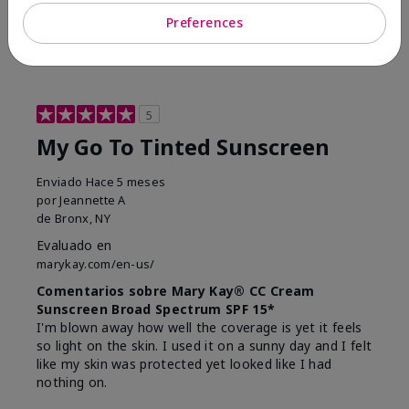
23
0
Preferences
Marcar esta opinión
5
My Go To Tinted Sunscreen
Enviado
Hace 5 meses
por
Jeannette A
de
Bronx, NY
Evaluado en
marykay.com/en-us/
Comentarios sobre Mary Kay® CC Cream
Sunscreen Broad Spectrum SPF 15*
I'm blown away how well the coverage is yet it feels
so light on the skin. I used it on a sunny day and I felt
like my skin was protected yet looked like I had
nothing on.