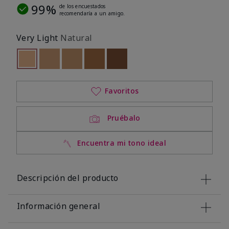
99%
de los encuestados
recomendaría a un amigo.
Very Light
Natural
seleccionado
Out of stock
Out of stock
Out of stock
Out of stock
Out of stock
Favoritos
Pruébalo
Encuentra mi tono ideal
Descripción del producto
Información general