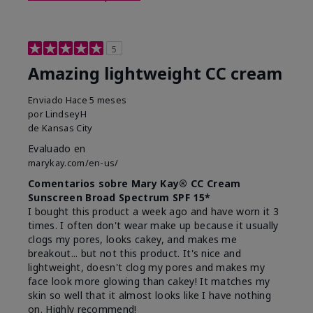
5
Amazing lightweight CC cream
Enviado
Hace 5 meses
por
LindseyH
de
Kansas City
Evaluado en
marykay.com/en-us/
Comentarios sobre Mary Kay® CC Cream
Sunscreen Broad Spectrum SPF 15*
I bought this product a week ago and have worn it 3
times. I often don't wear make up because it usually
clogs my pores, looks cakey, and makes me
breakout... but not this product. It's nice and
lightweight, doesn't clog my pores and makes my
face look more glowing than cakey! It matches my
skin so well that it almost looks like I have nothing
on. Highly recommend!