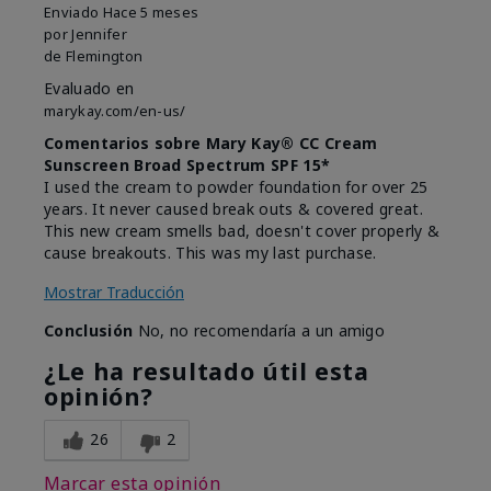
Enviado
Hace 5 meses
por
Jennifer
de
Flemington
Evaluado en
marykay.com/en-us/
Comentarios sobre Mary Kay® CC Cream
Sunscreen Broad Spectrum SPF 15*
I used the cream to powder foundation for over 25
years. It never caused break outs & covered great.
This new cream smells bad, doesn't cover properly &
cause breakouts. This was my last purchase.
Mostrar Traducción
Conclusión
No, no recomendaría a un amigo
¿Le ha resultado útil esta
opinión?
26
2
Marcar esta opinión