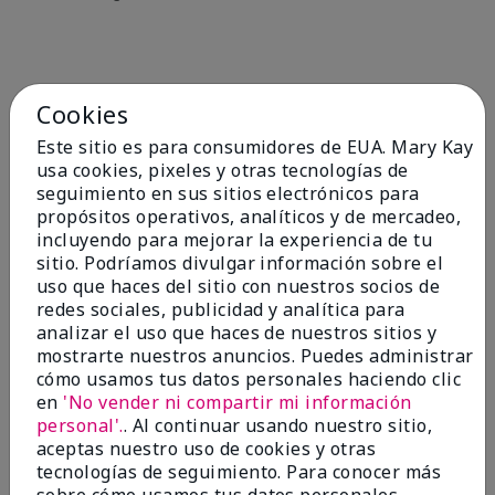
Cookies
Quizás también te guste
Este sitio es para consumidores de EUA. Mary Kay
usa cookies, pixeles y otras tecnologías de
seguimiento en sus sitios electrónicos para
propósitos operativos, analíticos y de mercadeo,
incluyendo para mejorar la experiencia de tu
sitio. Podríamos divulgar información sobre el
uso que haces del sitio con nuestros socios de
redes sociales, publicidad y analítica para
analizar el uso que haces de nuestros sitios y
mostrarte nuestros anuncios. Puedes administrar
cómo usamos tus datos personales haciendo clic
TimeWise® Matte 3D
TimeWise® Luminous 3D
Sk
en
'No vender ni compartir mi información
Foundation
Foundation
De
personal'.
. Al continuar usando nuestro sitio,
es
Light 1​ (subtonos rosados
Light 1​ (subtonos rosados
aceptas nuestro uso de cookies y otras
fríos)
fríos)
$9
tecnologías de seguimiento. Para conocer más
$28.00
$28.00