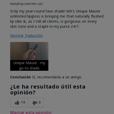
marykay.com/en-us/
Srsly my year-round fave shade! MK's Unique Mauve
unlimited lipgloss is bringing me that naturally flushed
lip vibe &, as I tell all clients, is gorgeous on every
skin tone and a staple in my purse 24/7.
Mostrar Traducción
Unique Mauve - my
go-to shade
Conclusión
Sí, recomendaría a un amigo
¿Le ha resultado útil esta
opinión?
19
0
Marcar esta opinión