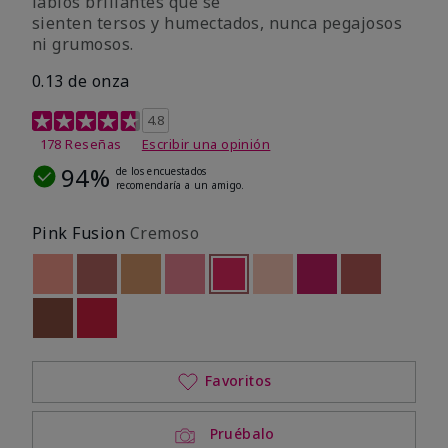
labios brillantes que se
sienten tersos y humectados, nunca pegajosos
ni grumosos.
0.13 de onza
Calificación de clientes de 4,8 de 5
4.8
178 Reseñas
Escribir una opinión
94%
de los encuestados
recomendaría a un amigo.
Pink Fusion
Cremoso
Out of stock
Out of stock
Out of stock
Out of stock
seleccionado
Out of stock
Out of stock
Out of stock
Out of stoc
Out of stock
Out of stock
Favoritos
Pruébalo