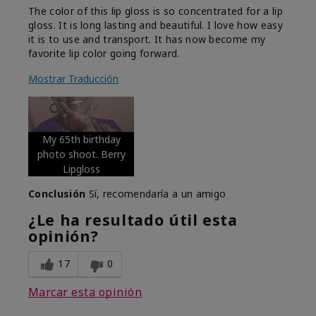
The color of this lip gloss is so concentrated for a lip
gloss. It is long lasting and beautiful. I love how easy
it is to use and transport. It has now become my
favorite lip color going forward.
Mostrar Traducción
My 65th birthday
photo shoot. Berry
Lipgloss
Conclusión
Sí, recomendaría a un amigo
¿Le ha resultado útil esta
opinión?
17
0
Marcar esta opinión