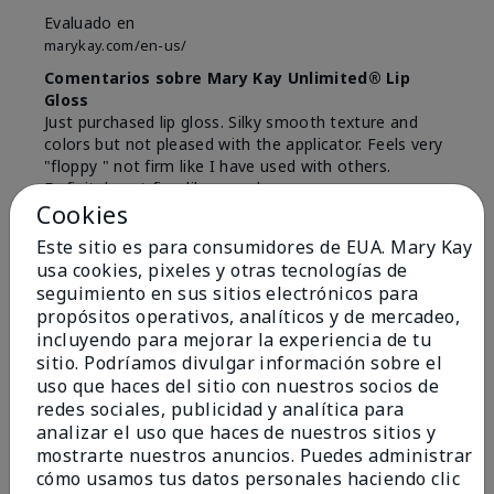
Evaluado en
marykay.com/en-us/
Comentarios sobre Mary Kay Unlimited® Lip
Gloss
Just purchased lip gloss. Silky smooth texture and
colors but not pleased with the applicator. Feels very
"floppy " not firm like I have used with others.
Definitely not firm like samples were.
Cookies
Mostrar Traducción
Este sitio es para consumidores de EUA. Mary Kay
Conclusión
Sí, recomendaría a un amigo
usa cookies, pixeles y otras tecnologías de
seguimiento en sus sitios electrónicos para
¿Le ha resultado útil esta
propósitos operativos, analíticos y de mercadeo,
opinión?
incluyendo para mejorar la experiencia de tu
sitio. Podríamos divulgar información sobre el
8
1
uso que haces del sitio con nuestros socios de
redes sociales, publicidad y analítica para
Marcar esta opinión
analizar el uso que haces de nuestros sitios y
mostrarte nuestros anuncios. Puedes administrar
cómo usamos tus datos personales haciendo clic