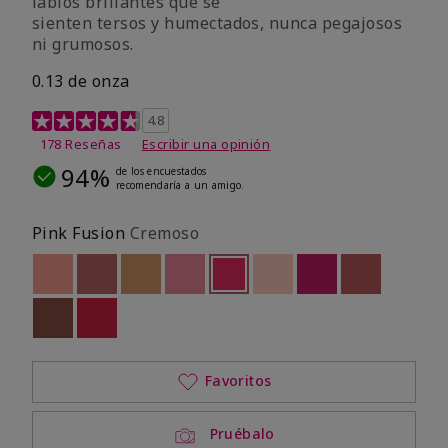
labios brillantes que se
sienten tersos y humectados, nunca pegajosos
ni grumosos.
0.13 de onza
Calificación de clientes de 4,8 de 5
4.8
178 Reseñas
Escribir una opinión
94%
de los encuestados
recomendaría a un amigo.
Pink Fusion
Cremoso
Out of stock
Out of stock
Out of stock
Out of stock
seleccionado
Out of stock
Out of stock
Out of stock
Out of stoc
Out of stock
Out of stock
Favoritos
Pruébalo