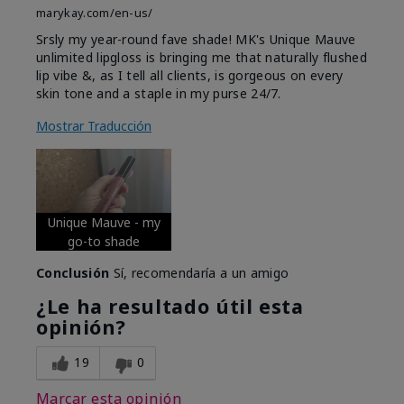
marykay.com/en-us/
Srsly my year-round fave shade! MK's Unique Mauve
unlimited lipgloss is bringing me that naturally flushed
lip vibe &, as I tell all clients, is gorgeous on every
skin tone and a staple in my purse 24/7.
Mostrar Traducción
Unique Mauve - my
go-to shade
Conclusión
Sí, recomendaría a un amigo
¿Le ha resultado útil esta
opinión?
19
0
Marcar esta opinión