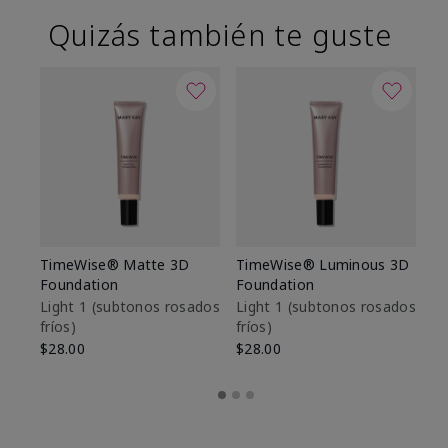
Quizás también te guste
TimeWise® Matte 3D
TimeWise® Luminous 3D
Sk
Foundation
Foundation
De
es
Light 1​ (subtonos rosados
Light 1​ (subtonos rosados
fríos)
fríos)
$9
$28.00
$28.00