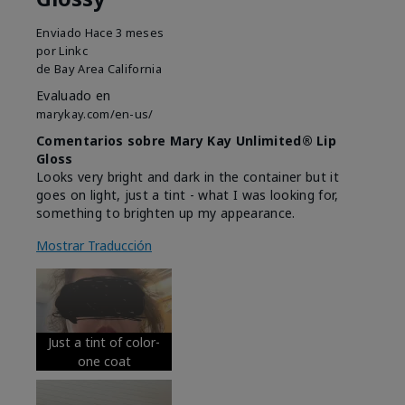
Enviado
Hace 3 meses
por
Linkc
de
Bay Area California
Evaluado en
marykay.com/en-us/
Comentarios sobre Mary Kay Unlimited® Lip
Gloss
Looks very bright and dark in the container but it
goes on light, just a tint - what I was looking for,
something to brighten up my appearance.
Mostrar Traducción
Just a tint of color-
one coat