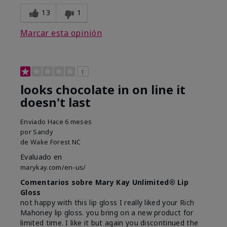
13
1
Marcar esta opinión
1
looks chocolate in on line it
doesn't last
Enviado
Hace 6 meses
por
Sandy
de
Wake Forest NC
Evaluado en
marykay.com/en-us/
Comentarios sobre Mary Kay Unlimited® Lip
Gloss
not happy with this lip gloss I really liked your Rich
Mahoney lip gloss. you bring on a new product for
limited time. I like it but again you discontinued the