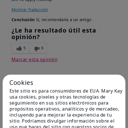
Mostrar Traducción
Conclusión
Sí, recomendaría a un amigo
¿Le ha resultado útil esta
opinión?
5
0
Marcar esta opinión
Cookies
5
Best Make-up Brushes Ever
Este sitio es para consumidores de EUA. Mary Kay
usa cookies, pixeles y otras tecnologías de
Enviado
Hace 10 meses
seguimiento en sus sitios electrónicos para
por
Sharon
propósitos operativos, analíticos y de mercadeo,
de
Summerville, SC
incluyendo para mejorar la experiencia de tu
sitio. Podríamos divulgar información sobre el
Comprador verificado
uso que haces del sitio con nuestros socios de