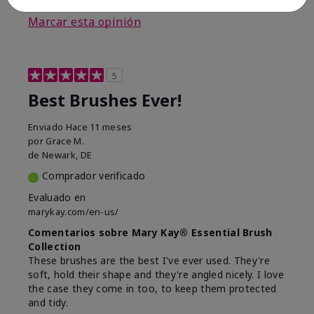
Marcar esta opinión
5
Best Brushes Ever!
Enviado
Hace 11 meses
por
Grace M.
de
Newark, DE
Comprador verificado
Evaluado en
marykay.com/en-us/
Comentarios sobre Mary Kay® Essential Brush
Collection
These brushes are the best I've ever used. They're
soft, hold their shape and they're angled nicely. I love
the case they come in too, to keep them protected
and tidy.