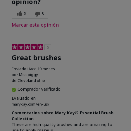
opinión?
9
0
Marcar esta opinión
5
Great brushes
Enviado
Hace 10 meses
por
Misspiggy
de
Cleveland ohio
Comprador verificado
Evaluado en
marykay.com/en-us/
Comentarios sobre Mary Kay® Essential Brush
Collection
These are high quality brushes and are amazing to
use to apply makeup