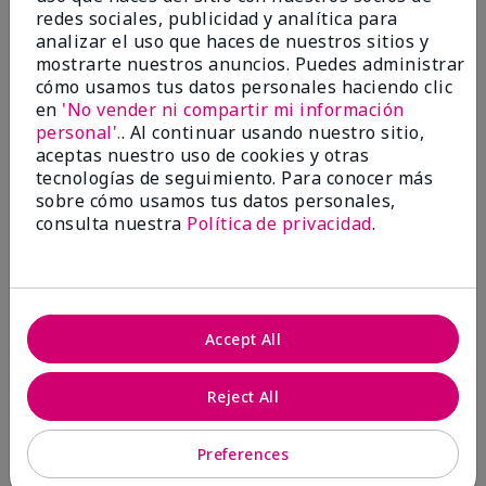
Evaluado en
redes sociales, publicidad y analítica para
marykay.com/en-us/
analizar el uso que haces de nuestros sitios y
mostrarte nuestros anuncios. Puedes administrar
Comentarios sobre Mary Kay® Essential Brush
cómo usamos tus datos personales haciendo clic
Collection
en
'No vender ni compartir mi información
I Love the Awesomeness these Brushes do! Appling
your make-up on my face fills so Great. And Looks so
personal'.
. Al continuar usando nuestro sitio,
smooth and Beautiful!
aceptas nuestro uso de cookies y otras
tecnologías de seguimiento. Para conocer más
Mostrar Traducción
sobre cómo usamos tus datos personales,
consulta nuestra
Política de privacidad
.
Mary Kay Products
Make-up Brushes
Accept All
Conclusión
Sí, recomendaría a un amigo
Reject All
¿Le ha resultado útil esta
opinión?
Preferences
7
0