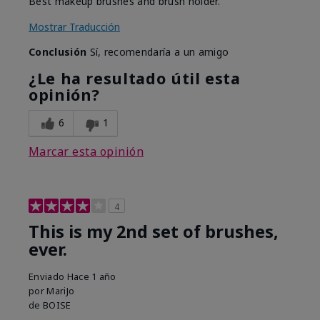
Best makeup brushes and brush holder.
Mostrar Traducción
Conclusión
Sí, recomendaría a un amigo
¿Le ha resultado útil esta
opinión?
6
1
Marcar esta opinión
4
This is my 2nd set of brushes,
ever.
Enviado
Hace 1 año
por
MariJo
de
BOISE