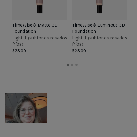
TimeWise® Matte 3D
TimeWise® Luminous 3D
Sk
Foundation
Foundation
De
es
Light 1​ (subtonos rosados
Light 1​ (subtonos rosados
fríos)
fríos)
$9
$28.00
$28.00