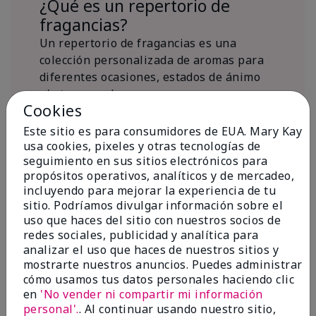
¿Qué es un repertorio de
fragancias?
Un repertorio de fragancias es una
colección personalizada de aromas para
diferentes ocasiones, estados de ánimo
y/o temporadas.
Cookies
¿Dónde encaja la fragancia Mary
Kay® True Optimism™ Eau de
Este sitio es para consumidores de EUA. Mary Kay
Parfum?
usa cookies, pixeles y otras tecnologías de
seguimiento en sus sitios electrónicos para
propósitos operativos, analíticos y de mercadeo,
incluyendo para mejorar la experiencia de tu
sitio. Podríamos divulgar información sobre el
uso que haces del sitio con nuestros socios de
redes sociales, publicidad y analítica para
Inspiración de la
analizar el uso que haces de nuestros sitios y
mostrarte nuestros anuncios. Puedes administrar
fragancia
cómo usamos tus datos personales haciendo clic
en
'No vender ni compartir mi información
Sobre Mary Kay® True Optimism™
personal'.
. Al continuar usando nuestro sitio,