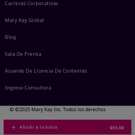
Carreras Corporativas
Mary Kay Global
Blog
Sala De Prensa
Acuerdo De Licencia De Contenido
Ingreso Consultora
© ©2025 Mary Kay Inc. Todos los derechos
reservados.
No vender/Preferencias de cookies
Añadir a la bolsa
$55.00
Código DSA/Queja al Código
Términos
Privacidad