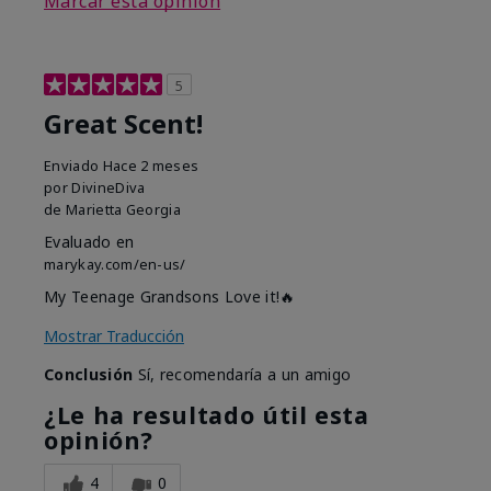
Marcar esta opinión
5
Great Scent!
Enviado
Hace 2 meses
por
DivineDiva
de
Marietta Georgia
Evaluado en
marykay.com/en-us/
My Teenage Grandsons Love it!🔥
Mostrar Traducción
Conclusión
Sí, recomendaría a un amigo
¿Le ha resultado útil esta
opinión?
4
0