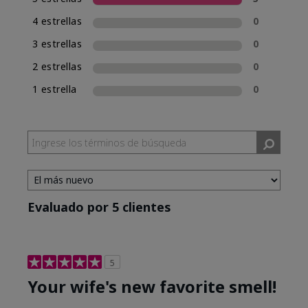
una experiencia de compra de fragancias
4 estrellas
0
consistente, Mary Kay incluirá la clasificación
de fragancia en el nombre de las nuevas
3 estrellas
0
fragancias. Mary Kay® True Optimism™ está
2 estrellas
0
clasificada como Eau de Parfum (EDP), lo cual se
incluye en su nombre.
1 estrella
0
Evaluado por 5 clientes
5
Your wife's new favorite smell!