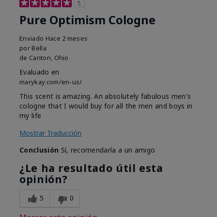
5
Pure Optimism Cologne
Enviado
Hace 2 meses
por
Bella
de
Canton, Ohio
Evaluado en
marykay.com/en-us/
This scent is amazing. An absolutely fabulous men's
cologne that I would buy for all the men and boys in
my life
Mostrar Traducción
Conclusión
Sí, recomendaría a un amigo
¿Le ha resultado útil esta
opinión?
5
0