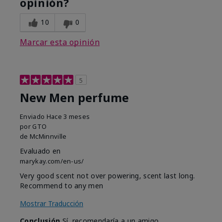
opinión?
10
0
Marcar esta opinión
5
New Men perfume
Enviado
Hace 3 meses
por
GTO
de
McMinnville
Evaluado en
marykay.com/en-us/
Very good scent not over powering, scent last long.
Recommend to any men
Mostrar Traducción
Conclusión
Sí, recomendaría a un amigo