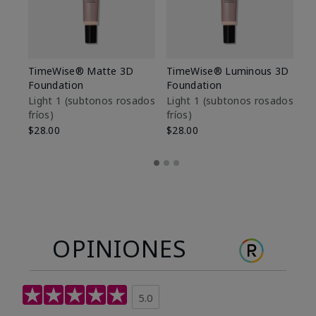
TimeWise® Matte 3D
TimeWise® Luminous 3D
Sk
Foundation
Foundation
De
es
Light 1​ (subtonos rosados
Light 1​ (subtonos rosados
fríos)
fríos)
$9
$28.00
$28.00
OPINIONES
5.0