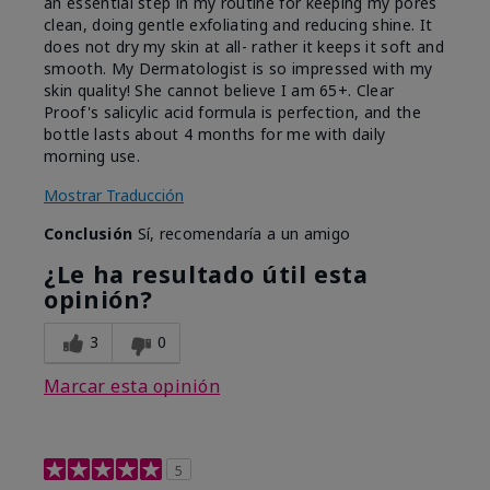
an essential step in my routine for keeping my pores
clean, doing gentle exfoliating and reducing shine. It
does not dry my skin at all- rather it keeps it soft and
smooth. My Dermatologist is so impressed with my
skin quality! She cannot believe I am 65+. Clear
Proof's salicylic acid formula is perfection, and the
bottle lasts about 4 months for me with daily
morning use.
Mostrar Traducción
Conclusión
Sí, recomendaría a un amigo
¿Le ha resultado útil esta
opinión?
3
0
Marcar esta opinión
5