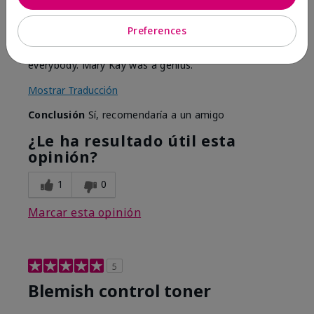
Toner**
I have used this for 48 years...the name has changed
Preferences
of the product, Clear Proof, but it used to be
Formula 3 and I don't look my age according to
everybody. Mary Kay was a genius.
Mostrar Traducción
Conclusión
Sí, recomendaría a un amigo
¿Le ha resultado útil esta
opinión?
1
0
Marcar esta opinión
5
Blemish control toner