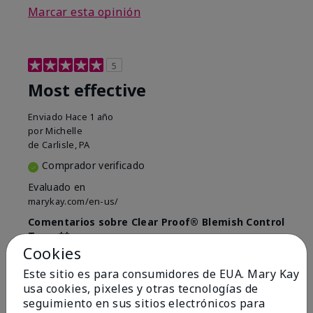
Marcar esta opinión
5
Most effective
Enviado
Hace 1 año
por
Michelle
de
Carlisle, PA
Comprador verificado
Evaluado en
marykay.com/en-us/
Comentarios sobre Clear Proof® Blemish Control
Toner**
Cookies
This salicylic acid is the most effective that I have
ever used. Nothing compairs to it.
Este sitio es para consumidores de EUA. Mary Kay
usa cookies, pixeles y otras tecnologías de
Mostrar Traducción
seguimiento en sus sitios electrónicos para