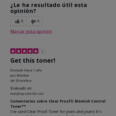
¿Le ha resultado útil esta
opinión?
0
0
Marcar esta opinión
5
Get this toner!
Enviado
Hace 1 año
por
Marilee
de
Shoreline
Evaluado en
marykay.com/en-us/
Comentarios sobre Clear Proof® Blemish Control
Toner**
I've used Clear Proof Toner for years and years! It's