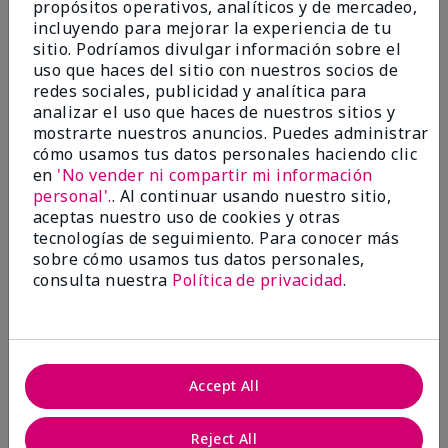
Conclusión
Sí, recomendaría a un amigo
propósitos operativos, analíticos y de mercadeo,
incluyendo para mejorar la experiencia de tu
¿Le ha resultado útil esta
sitio. Podríamos divulgar información sobre el
opinión?
uso que haces del sitio con nuestros socios de
redes sociales, publicidad y analítica para
2
0
analizar el uso que haces de nuestros sitios y
mostrarte nuestros anuncios. Puedes administrar
Marcar esta opinión
cómo usamos tus datos personales haciendo clic
en
'No vender ni compartir mi información
personal'.
. Al continuar usando nuestro sitio,
aceptas nuestro uso de cookies y otras
5
tecnologías de seguimiento. Para conocer más
Faithful goodness to my skin
sobre cómo usamos tus datos personales,
consulta nuestra
Política de privacidad
.
Enviado
Hace 1 año
por
Kay R.
de
Colorado Springs
Comprador verificado
Accept All
Evaluado en
marykay.com/en-us/
Reject All
Comentarios sobre Clear Proof® Blemish Control