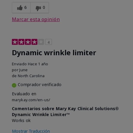
6
0
Marcar esta opinión
4
Dynamic wrinkle limiter
Enviado
Hace 1 año
por
June
de
North Carolina
Comprador verificado
Evaluado en
marykay.com/en-us/
Comentarios sobre Mary Kay Clinical Solutions®
Dynamic Wrinkle Limiter™
Works ok
Mostrar Traducción