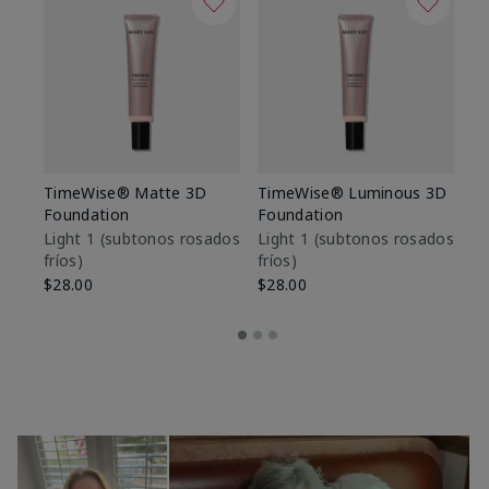
TimeWise® Matte 3D
TimeWise® Luminous 3D
Sk
Foundation
Foundation
De
es
Light 1​ (subtonos rosados
Light 1​ (subtonos rosados
fríos)
fríos)
$9
$28.00
$28.00