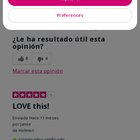
Hope it helps
Preferences
Mostrar Traducción
Conclusión
Sí, recomendaría a un amigo
¿Le ha resultado útil esta
opinión?
8
4
Marcar esta opinión
5
LOVE this!
Enviado
Hace 11 meses
por
Jamie
de
Holmen
Comprador verificado