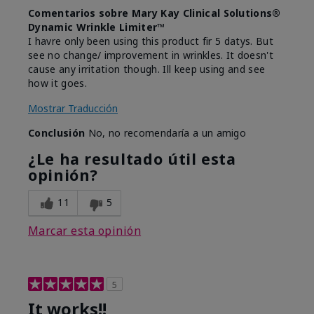
Comentarios sobre Mary Kay Clinical Solutions®
Dynamic Wrinkle Limiter™
I havre only been using this product fir 5 datys. But
see no change/ improvement in wrinkles. It doesn't
cause any irritation though. Ill keep using and see
how it goes.
Mostrar Traducción
Conclusión
No, no recomendaría a un amigo
¿Le ha resultado útil esta
opinión?
11
5
Marcar esta opinión
5
It works!!