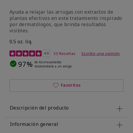
Ayuda a relajar las arrugas con extractos de
plantas efectivos en este tratamiento inspirado
por dermatólogos, que brinda resultados
visibles.
0.5 oz. líq.
Calificación de clientes de 4,9 de 5
4.9
33 Reseñas
Escribir una opinión
97%
de los encuestados
recomendaría a un amigo.
Favoritos
Descripción del producto
Información general