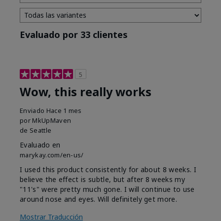
Evaluado por 33 clientes
5
Wow, this really works
Enviado
Hace 1 mes
por
MkUpMaven
de
Seattle
Evaluado en
marykay.com/en-us/
I used this product consistently for about 8 weeks. I
believe the effect is subtle, but after 8 weeks my
"11's" were pretty much gone. I will continue to use
around nose and eyes. Will definitely get more.
Mostrar Traducción