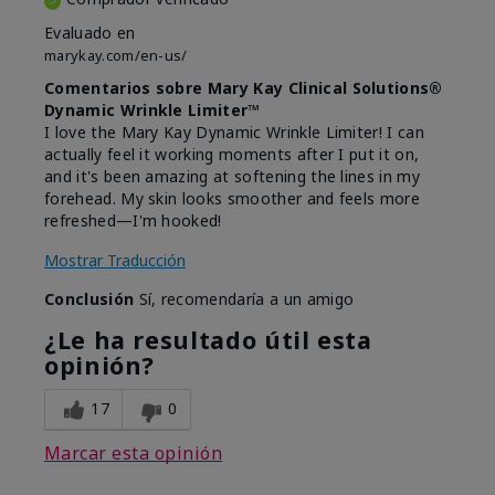
Evaluado en
marykay.com/en-us/
Comentarios sobre Mary Kay Clinical Solutions®
Dynamic Wrinkle Limiter™
I love the Mary Kay Dynamic Wrinkle Limiter! I can
actually feel it working moments after I put it on,
and it's been amazing at softening the lines in my
forehead. My skin looks smoother and feels more
refreshed—I'm hooked!
Mostrar Traducción
Conclusión
Sí, recomendaría a un amigo
¿Le ha resultado útil esta
opinión?
17
0
Marcar esta opinión