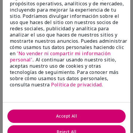
propósitos operativos, analíticos y de mercadeo,
¿Le ha resultado útil esta
incluyendo para mejorar la experiencia de tu
opinión?
sitio. Podríamos divulgar información sobre el
uso que haces del sitio con nuestros socios de
22
1
redes sociales, publicidad y analítica para
analizar el uso que haces de nuestros sitios y
Marcar esta opinión
mostrarte nuestros anuncios. Puedes administrar
cómo usamos tus datos personales haciendo clic
en
'No vender ni compartir mi información
personal'.
. Al continuar usando nuestro sitio,
5
aceptas nuestro uso de cookies y otras
Awesome
tecnologías de seguimiento. Para conocer más
sobre cómo usamos tus datos personales,
Enviado
Hace 10 meses
consulta nuestra
Política de privacidad
.
por
Judy
de
Evansville IN
Comprador verificado
Evaluado en
Accept All
marykay.com/en-us/
Comentarios sobre Mary Kay Clinical Solutions®
Reject All
Dynamic Wrinkle Limiter™