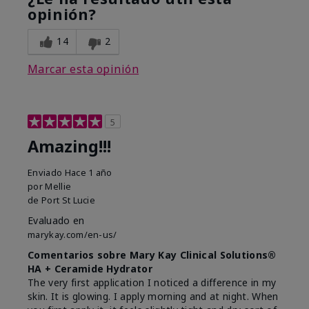
opinión?
14
2
Marcar esta opinión
5
Amazing!!!
Enviado
Hace 1 año
por
Mellie
de
Port St Lucie
Evaluado en
marykay.com/en-us/
Comentarios sobre Mary Kay Clinical Solutions®
HA + Ceramide Hydrator
The very first application I noticed a difference in my
skin. It is glowing. I apply morning and at night. When