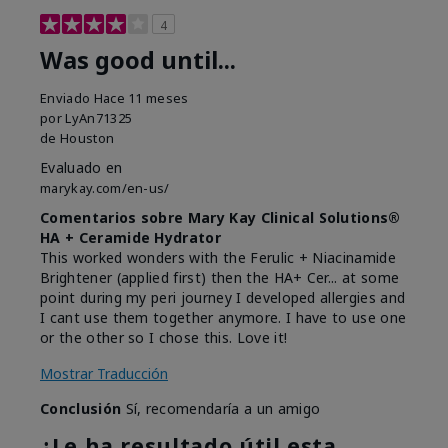
4
Was good until...
Enviado
Hace 11 meses
por
LyAn71325
de
Houston
Evaluado en
marykay.com/en-us/
Comentarios sobre Mary Kay Clinical Solutions®
HA + Ceramide Hydrator
This worked wonders with the Ferulic + Niacinamide
Brightener (applied first) then the HA+ Cer... at some
point during my peri journey I developed allergies and
I cant use them together anymore. I have to use one
or the other so I chose this. Love it!
Mostrar Traducción
Conclusión
Sí, recomendaría a un amigo
¿Le ha resultado útil esta