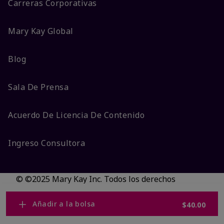
Carreras Corporativas
Mary Kay Global
Blog
Sala De Prensa
Acuerdo De Licencia De Contenido
Ingreso Consultora
© ©2025 Mary Kay Inc. Todos los derechos
reservados.
No vender/Preferencias de cookies
Añadir a la bolsa
$40.00
Código DSA/Queja al Código
Términos
Privacidad
Transparencia en CA
Accesibilidad
Cambiar país