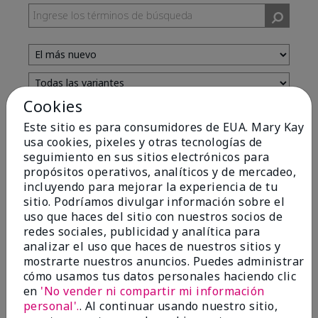
Cookies
Evaluado por 13 clientes
Este sitio es para consumidores de EUA. Mary Kay
usa cookies, pixeles y otras tecnologías de
seguimiento en sus sitios electrónicos para
5
propósitos operativos, analíticos y de mercadeo,
incluyendo para mejorar la experiencia de tu
Yeh! I really works
sitio. Podríamos divulgar información sobre el
uso que haces del sitio con nuestros socios de
Enviado
Hace 4 meses
redes sociales, publicidad y analítica para
por
Char
analizar el uso que haces de nuestros sitios y
de
Detroit, Mi
mostrarte nuestros anuncios. Puedes administrar
Evaluado en
cómo usamos tus datos personales haciendo clic
marykay.com/en-us/
en
'No vender ni compartir mi información
I ski all winter and since adding this to my progam
personal'.
. Al continuar usando nuestro sitio,