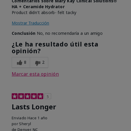
Comentarios sobre Mary Kay Clinical Solutions®
HA + Ceramide Hydrator
Product didn't absorb- felt tacky
Mostrar Traducción
Conclusión
No, no recomendaría a un amigo
¿Le ha resultado útil esta
opinión?
8
2
Marcar esta opinión
5
Lasts Longer
Enviado
Hace 1 año
por
Sheryl
de
Denver, NC