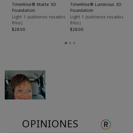
TimeWise® Matte 3D
TimeWise® Luminous 3D
Sk
Foundation
Foundation
De
es
Light 1​ (subtonos rosados
Light 1​ (subtonos rosados
fríos)
fríos)
$9
$28.00
$28.00
OPINIONES