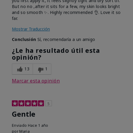
you first apply it, it feels slightly tight and dry sort of.
But no no ,after it sits for a few, my skin looks bright
and so smooth ✨️. Highly recommended 👌. Love it so
far.
Mostrar Traducción
Conclusión
Sí, recomendaría a un amigo
¿Le ha resultado útil esta
opinión?
13
1
Marcar esta opinión
5
Gentle
Enviado
Hace 1 año
por
Maria