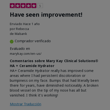
5
Have seen improvement!
Enviado
Hace 1 año
por
Rebecca
de
Mabank
Comprador verificado
Evaluado en
marykay.com/en-us/
Comentarios sobre Mary Kay Clinical Solutions®
HA + Ceramide Hydrator
HA+ Ceramide Hydrator really has improved some
areas where I had persistent discoloration or
bumpiness on my face. Bumps that had literally been
there for years, have diminished noticeably. A broken
blood vessel on the tip of my nose has all but
vanished. I think it's working!
Mostrar Traducción