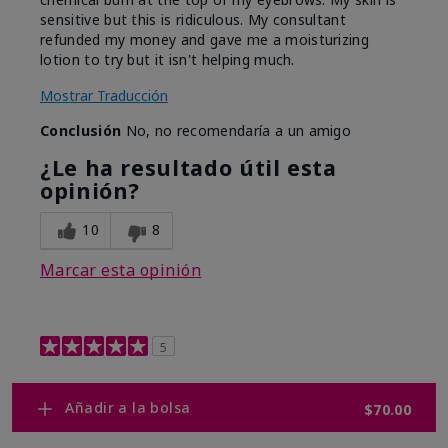
sensitive but this is ridiculous. My consultant
refunded my money and gave me a moisturizing
lotion to try but it isn't helping much.
Mostrar Traducción
Conclusión
No, no recomendaría a un amigo
¿Le ha resultado útil esta
opinión?
10
8
Marcar esta opinión
5
Retinol 0.3
Añadir a la bolsa
$70.00
Enviado
Hace 9 meses
por
Shelley