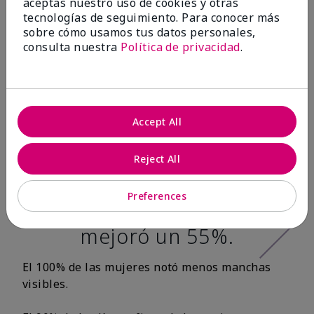
aceptas nuestro uso de cookies y otras
tecnologías de seguimiento. Para conocer más
Después de 12
sobre cómo usamos tus datos personales,
consulta nuestra
Política de privacidad
.
semanas:*
100% de las
mujeres tuvo una
Accept All
apariencia más
Reject All
tersa en la textura
de la piel y la
Preferences
suavidad de la piel
mejoró un 55%.
El 100% de las mujeres notó menos manchas
visibles.