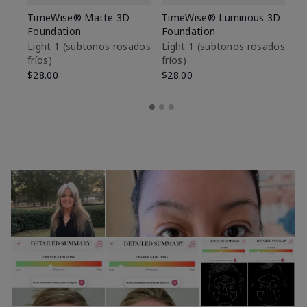
TimeWise® Matte 3D
TimeWise® Luminous 3D
Sk
Foundation
Foundation
De
es
Light 1​ (subtonos rosados
Light 1​ (subtonos rosados
fríos)
fríos)
$9
$28.00
$28.00