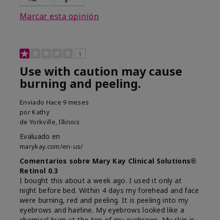
Marcar esta opinión
1
Use with caution may cause
burning and peeling.
Enviado
Hace 9 meses
por
Kathy
de
Yorkville, Illinois
Evaluado en
marykay.com/en-us/
Comentarios sobre Mary Kay Clinical Solutions®
Retinol 0.3
I bought this about a week ago. I used it only at
night before bed. Within 4 days my forehead and face
were burning, red and peeling. It is peeling into my
eyebrows and hairline. My eyebrows looked like a
chemical burn at the top of my eyebrows. My skin is