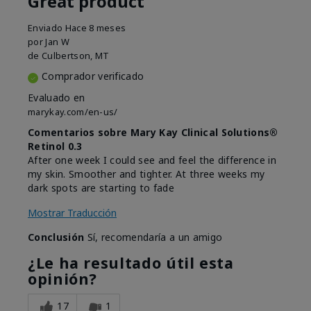
Great product
Enviado
Hace 8 meses
por
Jan W
de
Culbertson, MT
Comprador verificado
Evaluado en
marykay.com/en-us/
Comentarios sobre Mary Kay Clinical Solutions®
Retinol 0.3
After one week I could see and feel the difference in
my skin. Smoother and tighter. At three weeks my
dark spots are starting to fade
Mostrar Traducción
Conclusión
Sí, recomendaría a un amigo
¿Le ha resultado útil esta
opinión?
17
1