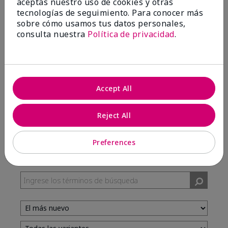
aceptas nuestro uso de cookies y otras
tecnologías de seguimiento. Para conocer más
sobre cómo usamos tus datos personales,
100%
consulta nuestra
Política de privacidad
.
de los encuestados recomendaría a un amigo.
5 estrellas
7
Accept All
4 estrellas
3
3 estrellas
0
Reject All
2 estrellas
0
1 estrella
0
Preferences