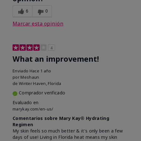
6
0
Marcar esta opinión
4
What an improvement!
Enviado
Hace 1 año
por
Meshaun
de
Winter Haven, Florida
Comprador verificado
Evaluado en
marykay.com/en-us/
Comentarios sobre Mary Kay® Hydrating
Regimen
My skin feels so much better & it's only been a few
days of use! Living in Florida heat means my skin