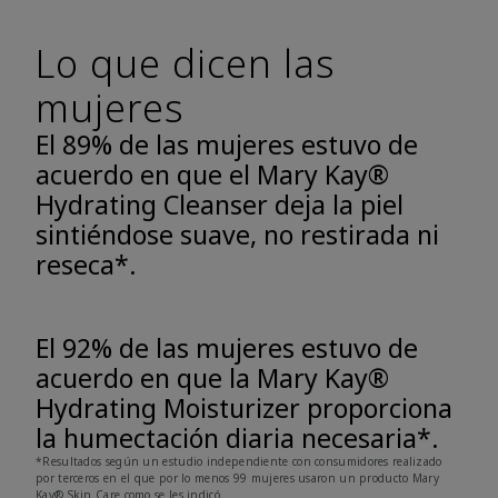
Lo que dicen las
mujeres
El 89% de las mujeres estuvo de
acuerdo en que el Mary Kay®
Hydrating Cleanser deja la piel
sintiéndose suave, no restirada ni
reseca*.
El 92% de las mujeres estuvo de
acuerdo en que la Mary Kay®
Hydrating Moisturizer proporciona
la humectación diaria necesaria*.
*Resultados según un estudio independiente con consumidores realizado
por terceros en el que por lo menos 99 mujeres usaron un producto Mary
Kay® Skin Care como se les indicó.