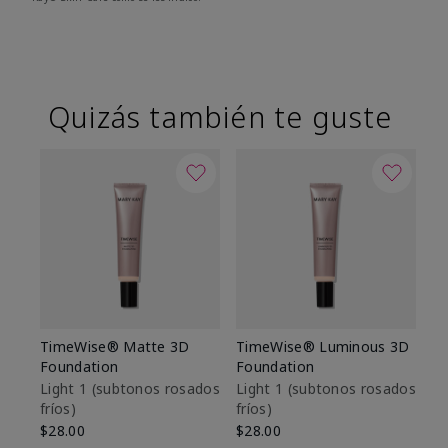
Quizás también te guste
TimeWise® Matte 3D
TimeWise® Luminous 3D
Sk
Foundation
Foundation
De
es
Light 1​ (subtonos rosados
Light 1​ (subtonos rosados
fríos)
fríos)
$9
$28.00
$28.00