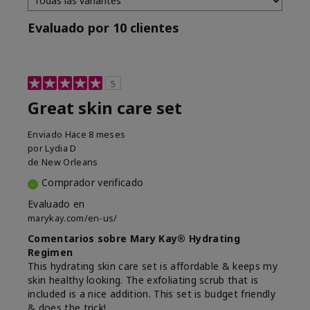
Evaluado por 10 clientes
5
Great skin care set
Enviado
Hace 8 meses
por
Lydia D
de
New Orleans
Comprador verificado
Evaluado en
marykay.com/en-us/
Comentarios sobre Mary Kay® Hydrating
Regimen
This hydrating skin care set is affordable & keeps my
skin healthy looking. The exfoliating scrub that is
included is a nice addition. This set is budget friendly
& does the trick!