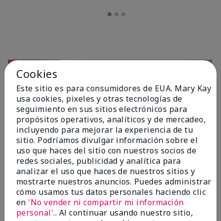
Cookies
Este sitio es para consumidores de EUA. Mary Kay
usa cookies, pixeles y otras tecnologías de
seguimiento en sus sitios electrónicos para
propósitos operativos, analíticos y de mercadeo,
incluyendo para mejorar la experiencia de tu
sitio. Podríamos divulgar información sobre el
OPINIONES
uso que haces del sitio con nuestros socios de
redes sociales, publicidad y analítica para
analizar el uso que haces de nuestros sitios y
mostrarte nuestros anuncios. Puedes administrar
4.7
cómo usamos tus datos personales haciendo clic
10 Reseñas
en
'No vender ni compartir mi información
personal'.
. Al continuar usando nuestro sitio,
Escribir Una Opinión