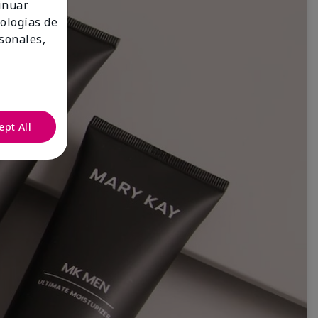
tinuar
nologías de
sonales,
ept All