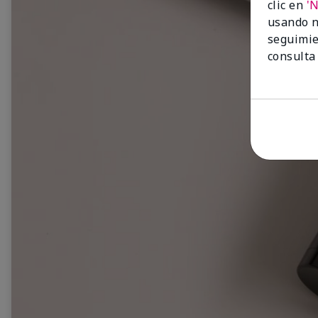
clic en
'
usando n
seguimie
consulta