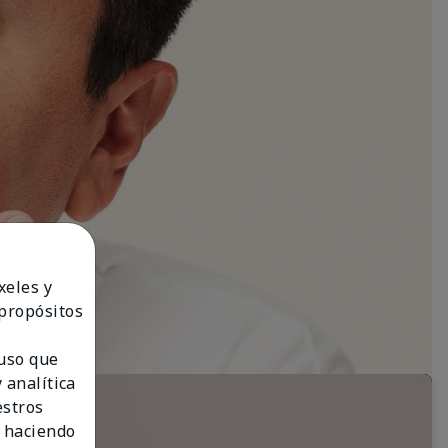
xeles y
 propósitos
 uso que
 analítica
estros
 haciendo