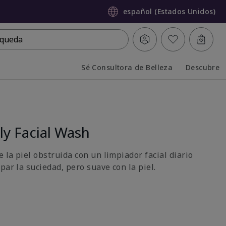
español (Estados Unidos)
queda
Sé Consultora de Belleza
Descubre
Collapsed
Expanded
y Facial Wash
e la piel obstruida con un limpiador facial diario
par la suciedad, pero suave con la piel.