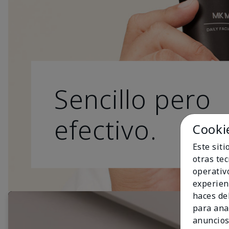
Sencillo pero
efectivo.
Cooki
Este sit
otras te
operativ
experien
haces del
para ana
anuncios