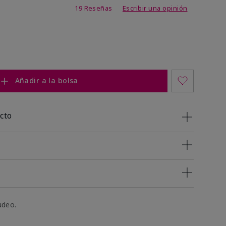
 de 5 de 5
19 Reseñas
Escribir una opinión
Añadir a la bolsa
cto
udeo.