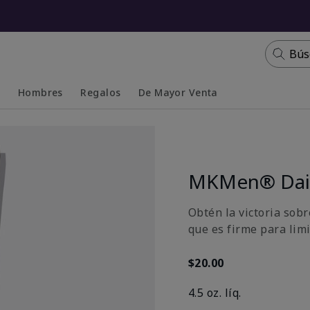
Bús
s
Hombres
Regalos
De Mayor Venta
Collapsed
Expanded
MKMen® Dail
Obtén la victoria sobr
que es firme para limi
$20.00
4.5 oz. líq.