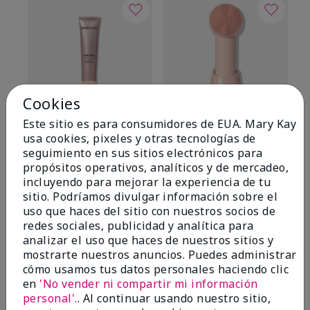
Cookies
Este sitio es para consumidores de EUA. Mary Kay
TimeWise® Matte 3D
Skinvigorate™ Duo Facial
T
usa cookies, pixeles y otras tecnologías de
Foundation
Device de edición
Fo
seguimiento en sus sitios electrónicos para
especial†
Light 1​ (subtonos rosados
Li
propósitos operativos, analíticos y de mercadeo,
fríos)
$95.00
fr
incluyendo para mejorar la experiencia de tu
$28.00
$2
sitio. Podríamos divulgar información sobre el
uso que haces del sitio con nuestros socios de
redes sociales, publicidad y analítica para
analizar el uso que haces de nuestros sitios y
mostrarte nuestros anuncios. Puedes administrar
cómo usamos tus datos personales haciendo clic
en
'No vender ni compartir mi información
OPINIONES
personal'.
. Al continuar usando nuestro sitio,