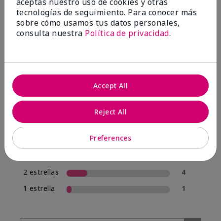
aceptas nuestro uso de cookies y otras
tecnologías de seguimiento. Para conocer más
sobre cómo usamos tus datos personales,
4.0
consulta nuestra
Política de privacidad
.
20 Reseñas
Escribir Una Opinión
Accept All
70%
de los encuestados recomendaría a un amigo.
Reject All
5 estrellas
12
Preferences
4 estrellas
1
3 estrellas
2
2 estrellas
4
1 estrella
1