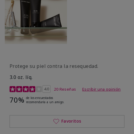
Protege su piel contra la resequedad.
3.0 oz. líq.
Calificación de clientes de 3,7 de 5
4.0
20 Reseñas
Escribir una opinión
70%
de los encuestados
recomendaría a un amigo.
Favoritos