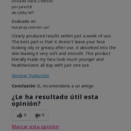
Enviado
Hace 2 meses
por
Jared B
de
Libby MT
Evaluado en
marykay.com/en-us/
Clearly produced results within just a week of use.
The best part is that it doesn't leave your face
looking oily or greasy after use, it absorbed into the
skin leaving it very soft and smooth. This product
literally made my face look much younger and
healthier.lasts all day with just one use.
Mostrar Traducción
Conclusión
Sí, recomendaría a un amigo
¿Le ha resultado útil esta
opinión?
0
0
Marcar esta opinión