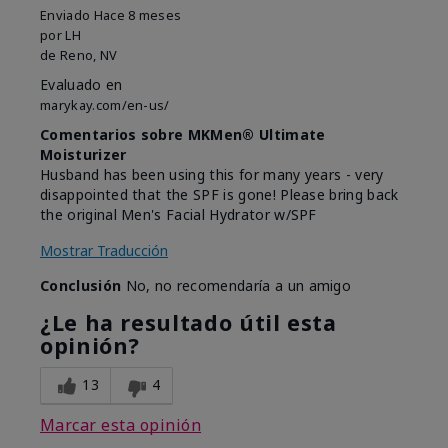
Enviado
Hace 8 meses
por
LH
de
Reno, NV
Evaluado en
marykay.com/en-us/
Comentarios sobre MKMen® Ultimate
Moisturizer
Husband has been using this for many years - very
disappointed that the SPF is gone! Please bring back
the original Men's Facial Hydrator w/SPF
Mostrar Traducción
Conclusión
No, no recomendaría a un amigo
¿Le ha resultado útil esta
opinión?
13
4
Marcar esta opinión