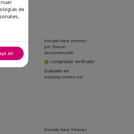
tinuar
nologías de
sonales,
Enviado
Hace 8 meses
por
Sharon
de
Huntersville
ept All
Comprador verificado
Evaluado en
marykay.com/en-us/
Enviado
Hace 9 meses