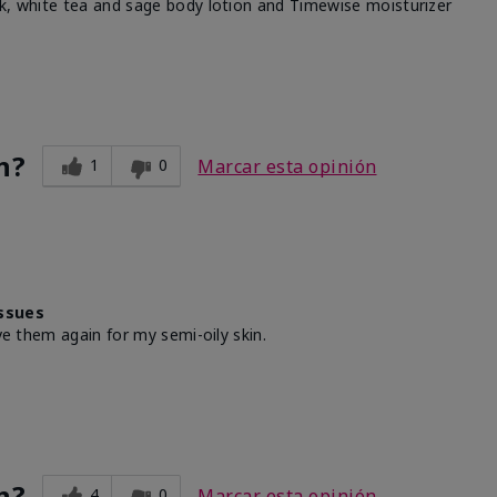
ck, white tea and sage body lotion and Timewise moisturizer
n?
1
0
Marcar esta opinión
ssues
ve them again for my semi-oily skin.
n?
4
0
Marcar esta opinión