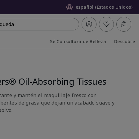
español (Estados Unidos)
queda
Sé Consultora de Belleza
Descubre
Collapsed
Expanded
ers® Oil-Absorbing Tissues
stante y mantén el maquillaje fresco con
rbentes de grasa que dejan un acabado suave y
polvo.