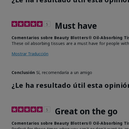
Must have
5
Comentarios sobre Beauty Blotters® Oil-Absorbing Ti
These oil absorbing tissues are a must have for people with 
Mostrar Traducción
Conclusión
Sí, recomendaría a un amigo
¿Le ha resultado útil esta opinió
Great on the go
5
Comentarios sobre Beauty Blotters® Oil-Absorbing Ti
Perfect for those times when you can't or don't want to ap