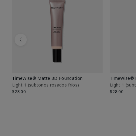
Previous
TimeWise® Matte 3D Foundation
TimeWise® 
Light 1​ (subtonos rosados fríos)
Light 1​ (su
$28.00
$28.00