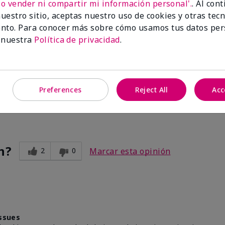
No vender ni compartir mi información personal'.
. Al con
uestro sitio, aceptas nuestro uso de cookies y otras tec
nto. Para conocer más sobre cómo usamos tus datos per
 nuestra
Política de privacidad
.
for years.
ssues
Preferences
Reject All
Acc
n?
2
0
Marcar esta opinión
ssues