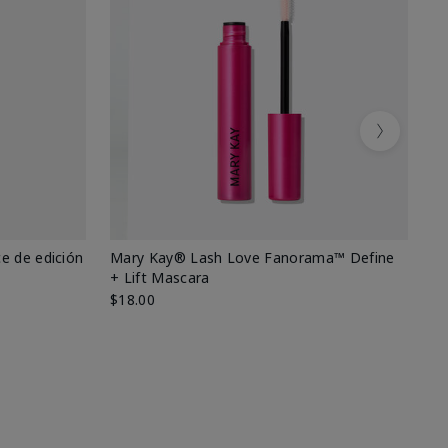
Next
e de edición
Mary Kay® Lash Love Fanorama™ Define
Ma
+ Lift Mascara
Ki
$18.00
$2