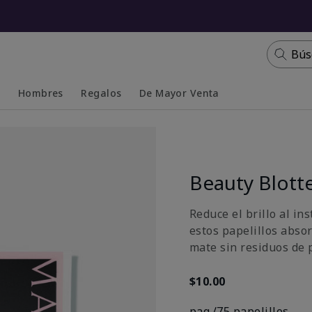
Bús
s
Hombres
Regalos
De Mayor Venta
Collapsed
Expanded
Beauty Blott
Reduce el brillo al in
estos papelillos abso
mate sin residuos de 
$10.00
paq./75 papelillos