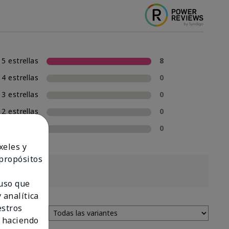
5 estrellas
8
4 estrellas
0
3 estrellas
0
2 estrellas
0
1 estrella
0
xeles y
 propósitos
 uso que
 analítica
estros
 haciendo