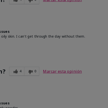
ssues
oily skin. I can't get through the day without them.
n?
4
0
Marcar esta opinión
ssues
ply powder.