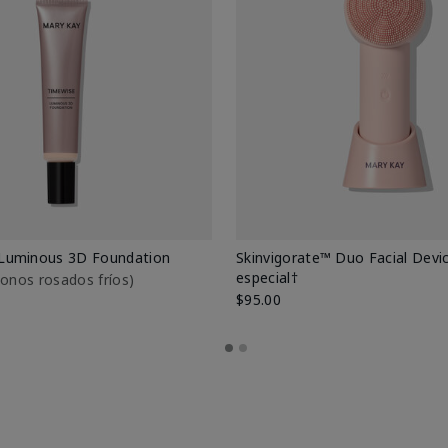
Luminous 3D Foundation
Skinvigorate™ Duo Facial Devic
especial†
btonos rosados fríos)
$95.00