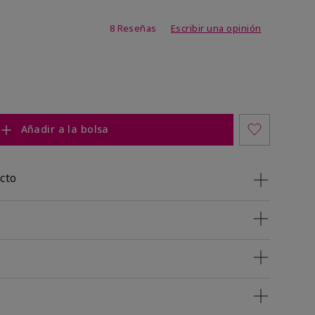
 de 5 de 5
8 Reseñas
Escribir una opinión
Añadir a la bolsa
cto