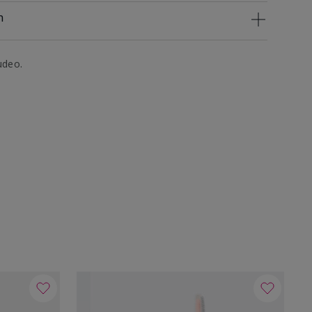
n
udeo.