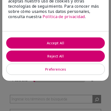
aceptas nuestro uso de cookies y otras
57 Reseñas
tecnologías de seguimiento. Para conocer más
sobre cómo usamos tus datos personales,
Escribir Una Opinión
consulta nuestra
Política de privacidad
.
95%
de los encuestados recomendaría a un amigo.
Accept All
5 estrellas
54
4 estrellas
0
Reject All
3 estrellas
1
Preferences
2 estrellas
0
1 estrella
2