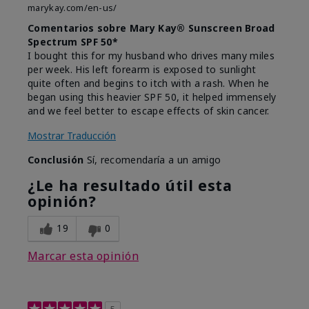
marykay.com/en-us/
Comentarios sobre Mary Kay® Sunscreen Broad
Spectrum SPF 50*
I bought this for my husband who drives many miles
per week. His left forearm is exposed to sunlight
quite often and begins to itch with a rash. When he
began using this heavier SPF 50, it helped immensely
and we feel better to escape effects of skin cancer.
Mostrar Traducción
Conclusión
Sí, recomendaría a un amigo
¿Le ha resultado útil esta
opinión?
19
0
Marcar esta opinión
5