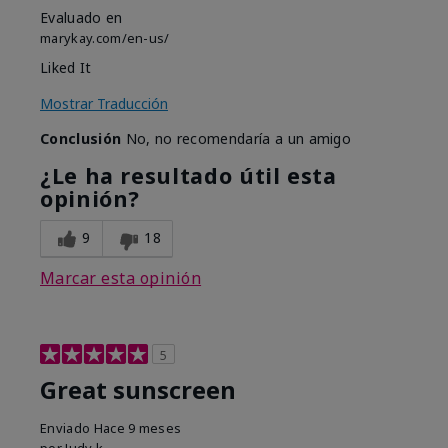
Evaluado en
marykay.com/en-us/
Liked It
Mostrar Traducción
Conclusión
No, no recomendaría a un amigo
¿Le ha resultado útil esta
opinión?
9
18
Marcar esta opinión
5
Great sunscreen
Enviado
Hace 9 meses
por
Judy k