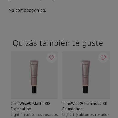
No comedogénico.
Quizás también te guste
TimeWise® Matte 3D
TimeWise® Luminous 3D
Sk
Foundation
Foundation
De
es
Light 1​ (subtonos rosados
Light 1​ (subtonos rosados