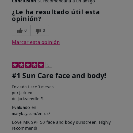
Conclusión
Sí, recomendaría a un amigo
¿Le ha resultado útil esta
opinión?
0
0
Marcar esta opinión
5
#1 Sun Care face and body!
Enviado
Hace 3 meses
por
Jackieo
de
Jacksonville FL
Evaluado en
marykay.com/en-us/
Love MK SPF 50 face and body sunscreen. Highly
recommend!