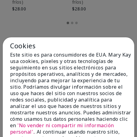
fríos)
fríos)
$9
$28.00
$28.00
Cookies
Este sitio es para consumidores de EUA. Mary Kay
usa cookies, pixeles y otras tecnologías de
seguimiento en sus sitios electrónicos para
propósitos operativos, analíticos y de mercadeo,
incluyendo para mejorar la experiencia de tu
sitio. Podríamos divulgar información sobre el
uso que haces del sitio con nuestros socios de
redes sociales, publicidad y analítica para
OPINIONES
analizar el uso que haces de nuestros sitios y
mostrarte nuestros anuncios. Puedes administrar
cómo usamos tus datos personales haciendo clic
en
'No vender ni compartir mi información
4.8
personal'.
. Al continuar usando nuestro sitio,