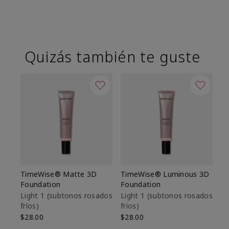
Quizás también te guste
TimeWise® Matte 3D
TimeWise® Luminous 3D
Sk
Foundation
Foundation
De
es
Light 1​ (subtonos rosados
Light 1​ (subtonos rosados
fríos)
fríos)
$9
$28.00
$28.00