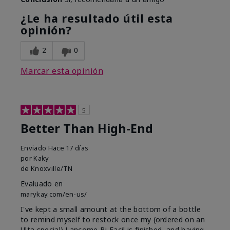
¿Le ha resultado útil esta
opinión?
2
0
Marcar esta opinión
5
Better Than High-End
Enviado
Hace 17 días
por
Kaky
de
Knoxville/TN
Evaluado en
marykay.com/en-us/
I've kept a small amount at the bottom of a bottle
to remind myself to restock once my (ordered on an
Ulta special) Lancome Bi Facil is finished, and having