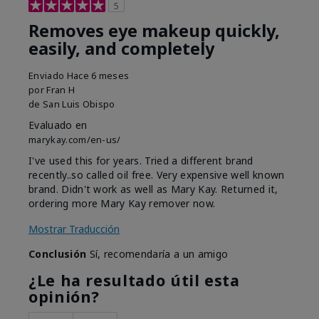
5
Removes eye makeup quickly,
easily, and completely
Enviado
Hace 6 meses
por
Fran H
de
San Luis Obispo
Evaluado en
marykay.com/en-us/
I've used this for years. Tried a different brand
recently..so called oil free. Very expensive well known
brand. Didn't work as well as Mary Kay. Returned it,
ordering more Mary Kay remover now.
Mostrar Traducción
Conclusión
Sí, recomendaría a un amigo
¿Le ha resultado útil esta
opinión?