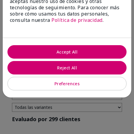
aceptas nuestro uso de cookies y otras
tecnologías de seguimiento. Para conocer más
4 estrellas
7
sobre cómo usamos tus datos personales,
3 estrellas
2
consulta nuestra
Política de privacidad
.
2 estrellas
0
1 estrella
3
Accept All
Tono De Piel
Filtrar
Reject All
reseñas
por
Tono
Preferences
de
piel
Evaluado por 299 clientes