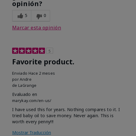
opinión?
5
0
Marcar esta opinión
5
Favorite product.
Enviado
Hace 2 meses
por
Andre
de
LaGrange
Evaluado en
marykay.com/en-us/
I have used this for years. Nothing compares to it. I
tried baby oil to save money. Never again. This is
worth every penny!!!
Mostrar Traducción