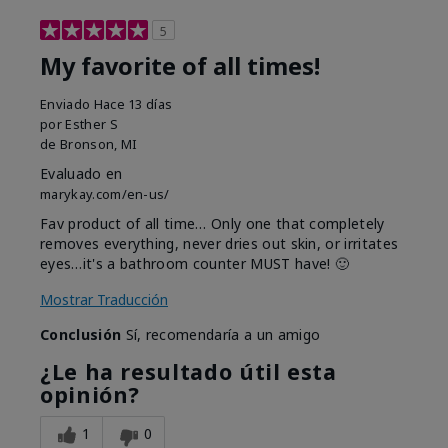
5
My favorite of all times!
Enviado
Hace 13 días
por
Esther S
de
Bronson, MI
Evaluado en
marykay.com/en-us/
Fav product of all time… Only one that completely
removes everything, never dries out skin, or irritates
eyes…it's a bathroom counter MUST have! 🙂
Mostrar Traducción
Conclusión
Sí, recomendaría a un amigo
¿Le ha resultado útil esta
opinión?
1
0