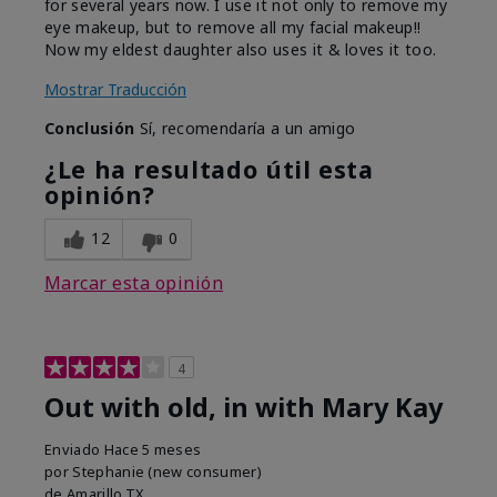
for several years now. I use it not only to remove my
eye makeup, but to remove all my facial makeup!!
Now my eldest daughter also uses it & loves it too.
Mostrar Traducción
Conclusión
Sí, recomendaría a un amigo
¿Le ha resultado útil esta
opinión?
12
0
Marcar esta opinión
4
Out with old, in with Mary Kay
Enviado
Hace 5 meses
por
Stephanie (new consumer)
de
Amarillo,TX