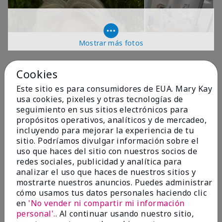
Mostrar más fotos
OPINIONES
Cookies
Este sitio es para consumidores de EUA. Mary Kay
usa cookies, pixeles y otras tecnologías de
4.9
seguimiento en sus sitios electrónicos para
propósitos operativos, analíticos y de mercadeo,
299 Reseñas
incluyendo para mejorar la experiencia de tu
sitio. Podríamos divulgar información sobre el
Escribir Una Opinión
uso que haces del sitio con nuestros socios de
redes sociales, publicidad y analítica para
99%
analizar el uso que haces de nuestros sitios y
mostrarte nuestros anuncios. Puedes administrar
de los encuestados recomendaría a un amigo.
cómo usamos tus datos personales haciendo clic
en
'No vender ni compartir mi información
personal'.
. Al continuar usando nuestro sitio,
5 estrellas
287