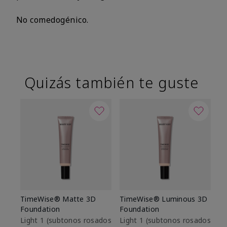
No comedogénico.
Quizás también te guste
TimeWise® Matte 3D
TimeWise® Luminous 3D
Sk
Foundation
Foundation
De
es
Light 1​ (subtonos rosados
Light 1​ (subtonos rosados