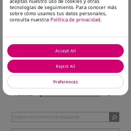
aceptas nuestro uso de cookies y otras
57 Reseñas
tecnologías de seguimiento. Para conocer más
sobre cómo usamos tus datos personales,
Escribir Una Opinión
consulta nuestra
Política de privacidad
.
95%
de los encuestados recomendaría a un amigo.
Accept All
5 estrellas
54
4 estrellas
0
Reject All
3 estrellas
1
Preferences
2 estrellas
0
1 estrella
2