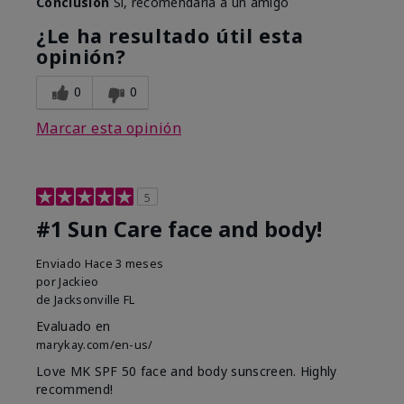
Conclusión
Sí, recomendaría a un amigo
¿Le ha resultado útil esta
opinión?
0
0
Marcar esta opinión
5
#1 Sun Care face and body!
Enviado
Hace 3 meses
por
Jackieo
de
Jacksonville FL
Evaluado en
marykay.com/en-us/
Love MK SPF 50 face and body sunscreen. Highly
recommend!