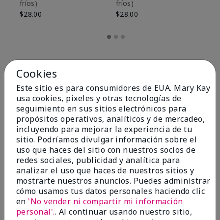
fríos)
fríos)
$9
$28.00
$28.00
Cookies
Este sitio es para consumidores de EUA. Mary Kay
usa cookies, pixeles y otras tecnologías de
seguimiento en sus sitios electrónicos para
propósitos operativos, analíticos y de mercadeo,
incluyendo para mejorar la experiencia de tu
sitio. Podríamos divulgar información sobre el
uso que haces del sitio con nuestros socios de
redes sociales, publicidad y analítica para
OPINIONES
analizar el uso que haces de nuestros sitios y
mostrarte nuestros anuncios. Puedes administrar
cómo usamos tus datos personales haciendo clic
en
'No vender ni compartir mi información
4.8
personal'.
. Al continuar usando nuestro sitio,