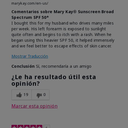
marykay.com/en-us/
Comentarios sobre Mary Kay® Sunscreen Broad
Spectrum SPF 50*
I bought this for my husband who drives many miles
per week. His left forearm is exposed to sunlight
quite often and begins to itch with a rash. When he
began using this heavier SPF 50, it helped immensely
and we feel better to escape effects of skin cancer.
Mostrar Traducción
Conclusión
Sí, recomendaría a un amigo
¿Le ha resultado útil esta
opinión?
19
0
Marcar esta opinión
5