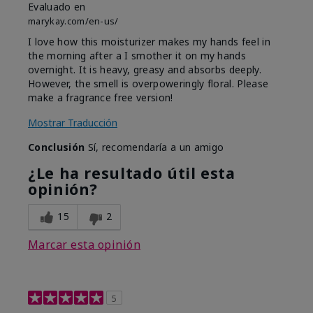
Evaluado en
marykay.com/en-us/
I love how this moisturizer makes my hands feel in
the morning after a I smother it on my hands
overnight. It is heavy, greasy and absorbs deeply.
However, the smell is overpoweringly floral. Please
make a fragrance free version!
Mostrar Traducción
Conclusión
Sí, recomendaría a un amigo
¿Le ha resultado útil esta
opinión?
15
2
Marcar esta opinión
5