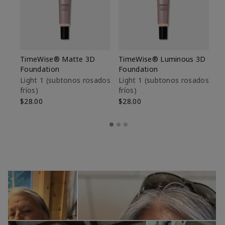
TimeWise® Matte 3D
TimeWise® Luminous 3D
Sk
Foundation
Foundation
De
es
Light 1​ (subtonos rosados
Light 1​ (subtonos rosados
fríos)
fríos)
$9
$28.00
$28.00