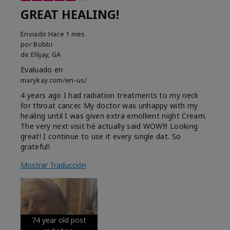
GREAT HEALING!
Enviado
Hace 1 mes
por
Bobbi
de
Ellijay, GA
Evaluado en
marykay.com/en-us/
4 years ago I had radiation treatments to my neck
for throat cancer. My doctor was unhappy with my
healing until I was given extra emollient night Cream.
The very next visit hé actually said WOW!!! Looking
great! I continue to use it every single dat. So
grateful!
Mostrar Traducción
74 year old post