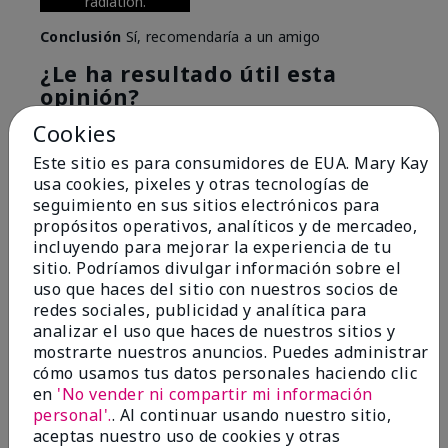
radiation.
Conclusión
Sí, recomendaría a un amigo
¿Le ha resultado útil esta
opinión?
Cookies
6
0
Este sitio es para consumidores de EUA. Mary Kay
Marcar esta opinión
usa cookies, pixeles y otras tecnologías de
seguimiento en sus sitios electrónicos para
propósitos operativos, analíticos y de mercadeo,
incluyendo para mejorar la experiencia de tu
5
sitio. Podríamos divulgar información sobre el
Great Night time emollient
uso que haces del sitio con nuestros socios de
redes sociales, publicidad y analítica para
Enviado
Hace 2 meses
analizar el uso que haces de nuestros sitios y
por
Sonia G
mostrarte nuestros anuncios. Puedes administrar
de
Chicago'Il
cómo usamos tus datos personales haciendo clic
en
'No vender ni compartir mi información
Evaluado en
personal'.
. Al continuar usando nuestro sitio,
marykay.com/en-us/
aceptas nuestro uso de cookies y otras
I use the product on my Dad, after dialysis his skin