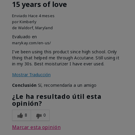
15 years of love
Enviado
Hace 4 meses
por
Kimberly
de
Waldorf, Maryland
Evaluado en
marykay.com/en-us/
I've been using this product since high school. Only
thing that helped me through Accutane. Still using it
in my 30s. Best moisturizer I have ever used.
Mostrar Traducción
Conclusión
Sí, recomendaría a un amigo
¿Le ha resultado útil esta
opinión?
8
0
Marcar esta opinión