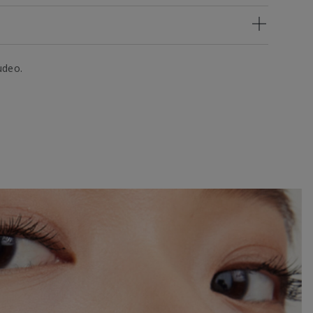
udeo.