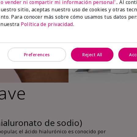
No vender ni compartir mi información personal'.
. Al con
uestro sitio, aceptas nuestro uso de cookies y otras tec
nto. Para conocer más sobre cómo usamos tus datos per
 nuestra
Política de privacidad
.
Preferences
Reject All
Acc
lave
hialuronato de sodio)
pular, el ácido hialurónico es conocido por