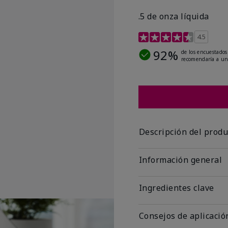
.5 de onza líquida
Calificación de clientes 
4.5
92%
de los encuestados
recomendaría a un
Descripción del produ
Información general
Ingredientes clave
Consejos de aplicació