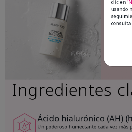
clic en
'
usando n
seguimie
consulta
Ingredientes c
Ácido hialurónico (AH) (
Un poderoso humectante cada vez más po