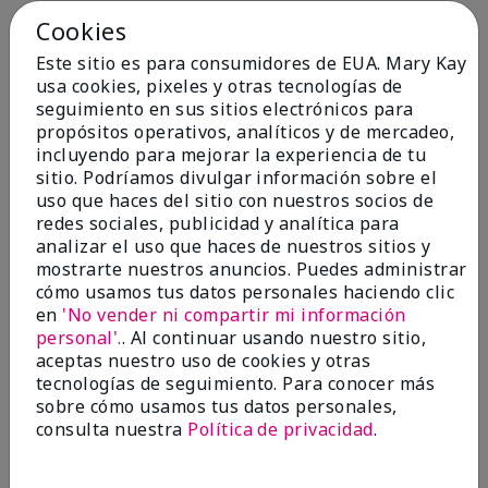
Cookies
Conclusión
Sí, recomendaría a un amigo
Este sitio es para consumidores de EUA. Mary Kay
¿Le ha resultado útil esta
usa cookies, pixeles y otras tecnologías de
opinión?
seguimiento en sus sitios electrónicos para
propósitos operativos, analíticos y de mercadeo,
4
0
incluyendo para mejorar la experiencia de tu
sitio. Podríamos divulgar información sobre el
Marcar esta opinión
uso que haces del sitio con nuestros socios de
redes sociales, publicidad y analítica para
analizar el uso que haces de nuestros sitios y
5
mostrarte nuestros anuncios. Puedes administrar
cómo usamos tus datos personales haciendo clic
Kristen
en
'No vender ni compartir mi información
personal'.
. Al continuar usando nuestro sitio,
Enviado
Hace 10 meses
aceptas nuestro uso de cookies y otras
por
Jennifer
tecnologías de seguimiento. Para conocer más
de
MECHANCSBRG
sobre cómo usamos tus datos personales,
Comprador verificado
consulta nuestra
Política de privacidad
.
Evaluado en
marykay.com/en-us/