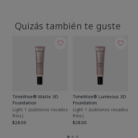
Quizás también te guste
TimeWise® Matte 3D
TimeWise® Luminous 3D
Sk
Foundation
Foundation
De
es
Light 1​ (subtonos rosados
Light 1​ (subtonos rosados
fríos)
fríos)
$9
$28.00
$28.00