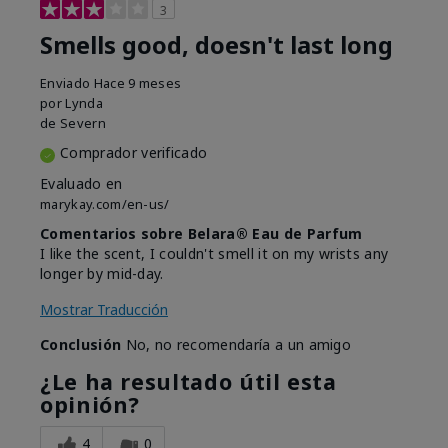
3
Smells good, doesn't last long
Enviado
Hace 9 meses
por
Lynda
de
Severn
Comprador verificado
Evaluado en
marykay.com/en-us/
Comentarios sobre Belara® Eau de Parfum
I like the scent, I couldn't smell it on my wrists any
longer by mid-day.
Mostrar Traducción
Conclusión
No, no recomendaría a un amigo
¿Le ha resultado útil esta
opinión?
4
0