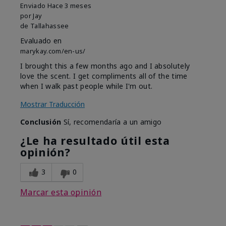
Enviado
Hace 3 meses
por
Jay
de
Tallahassee
Evaluado en
marykay.com/en-us/
I brought this a few months ago and I absolutely
love the scent. I get compliments all of the time
when I walk past people while I'm out.
Mostrar Traducción
Conclusión
Sí, recomendaría a un amigo
¿Le ha resultado útil esta
opinión?
3
0
Marcar esta opinión