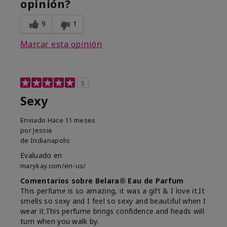
opinión?
9
1
Marcar esta opinión
5
Sexy
Enviado
Hace 11 meses
por
Jessie
de
Indianapolis
Evaluado en
marykay.com/en-us/
Comentarios sobre Belara® Eau de Parfum
This perfume is so amazing, it was a gift & I love it.It
smells so sexy and I feel so sexy and beautiful when I
wear it.This perfume brings confidence and heads will
turn when you walk by.