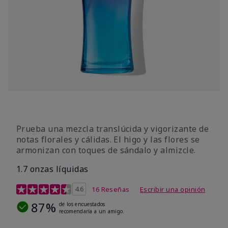
Prueba una mezcla translúcida y vigorizante de
notas florales y cálidas. El higo y las flores se
armonizan con toques de sándalo y almizcle.
1.7 onzas líquidas
Calificación de clientes de 4,5 de 5
4.6
16 Reseñas
Escribir una opinión
87%
de los encuestados
recomendaría a un amigo.