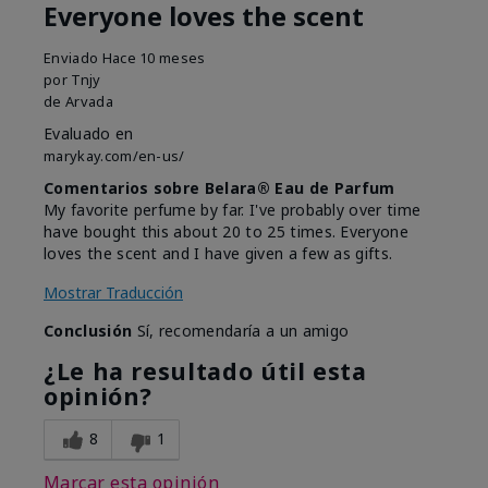
Everyone loves the scent
Enviado
Hace 10 meses
por
Tnjy
de
Arvada
Evaluado en
marykay.com/en-us/
Comentarios sobre Belara® Eau de Parfum
My favorite perfume by far. I've probably over time
have bought this about 20 to 25 times. Everyone
loves the scent and I have given a few as gifts.
Mostrar Traducción
Conclusión
Sí, recomendaría a un amigo
¿Le ha resultado útil esta
opinión?
8
1
Marcar esta opinión