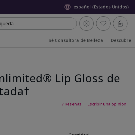
español (Estados Unidos)
queda
Sé Consultora de Belleza
Descubre
Collapsed
Expanded
nlimited® Lip Gloss de
itada†
 de 5
7 Reseñas
Escribir una opinión