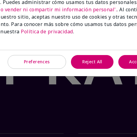
 para irritación y alergias en la piel
. Puedes administrar cómo usamos tus datos personales
No vender ni compartir mi información personal'.
. Al con
uestro sitio, aceptas nuestro uso de cookies y otras tec
hasta agotar existencias.
nto. Para conocer más sobre cómo usamos tus datos per
ido al menudeo.
 nuestra
Política de privacidad
.
Preferences
Reject All
Acc