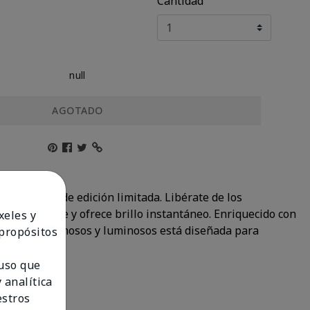
Cantidad
null
AGOTADO
 tres tonos de edición limitada. Libérate de los
a suavemente y ofrece brillo instantáneo. Enriquecido con
xeles y
acabados cremosos y luminosos está diseñada para
 propósitos
 uso que
 analítica
estros