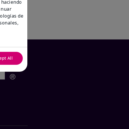
 haciendo
tinuar
nologías de
sonales,
ept All