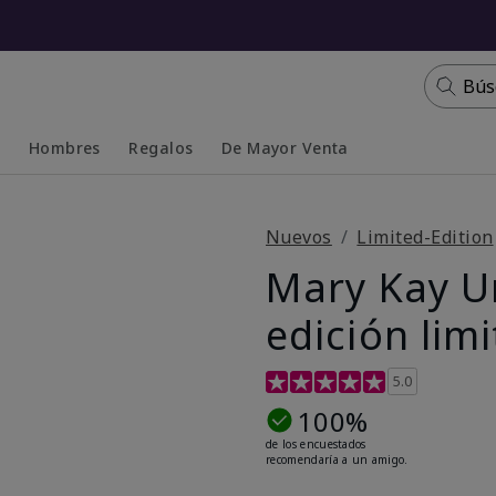
Bús
s
Hombres
Regalos
De Mayor Venta
Collapsed
Expanded
Nuevos
Limited-Edition
Mary Kay U
edición lim
Calificación de clientes de 5
5.0
100%
de los encuestados
recomendaría a un amigo.