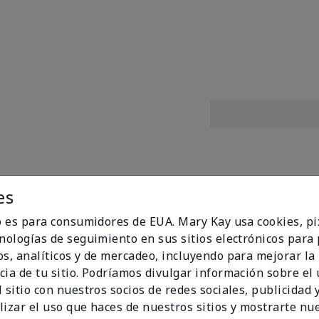
es
mula con nuevos tonos! Lleva tu brillo al siguiente nivel con
 pegajosos con un brillo de última generación que se desliz
io es para consumidores de EUA. Mary Kay usa cookies, pi
y E, esta fórmula humectante en tonos deslumbrantes con 
cnologías de seguimiento en sus sitios electrónicos para
da tono de piel, estado de ánimo y ocasión.
os, analíticos y de mercadeo, incluyendo para mejorar la
a con vitaminas C y E
cia de tu sitio. Podríamos divulgar información sobre el
para cada tono de piel y ocasión
 sitio con nuestros socios de redes sociales, publicidad y
o por dermatólogos
lizar el uso que haces de nuestros sitios y mostrarte nu