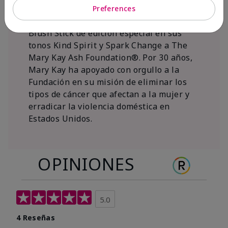
al 15 de noviembre de 2026, Mary Kay Inc.
Preferences
donará $1 de cada venta del Mary Kay®
Blush Stick de edición especial en sus
tonos Kind Spirit y Spark Change a The
Mary Kay Ash Foundation®. Por 30 años,
Mary Kay ha apoyado con orgullo a la
Fundación en su misión de eliminar los
tipos de cáncer que afectan a la mujer y
erradicar la violencia doméstica en
Estados Unidos.
OPINIONES
5.0
4 Reseñas