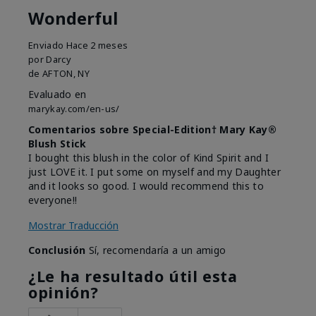
Wonderful
Enviado
Hace 2 meses
por
Darcy
de
AFTON, NY
Evaluado en
marykay.com/en-us/
Comentarios sobre Special-Edition† Mary Kay®
Blush Stick
I bought this blush in the color of Kind Spirit and I
just LOVE it. I put some on myself and my Daughter
and it looks so good. I would recommend this to
everyone!!
Mostrar Traducción
Conclusión
Sí, recomendaría a un amigo
¿Le ha resultado útil esta
opinión?