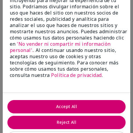
incluyendo para mejorar la experiencia de tu
investigación contra el cáncer, erradicar
sitio. Podríamos divulgar información sobre el
la violencia doméstica, promover el
uso que haces del sitio con nuestros socios de
empoderamiento económico y
redes sociales, publicidad y analítica para
transformar comunidades.
analizar el uso que haces de nuestros sitios y
mostrarte nuestros anuncios. Puedes administrar
cómo usamos tus datos personales haciendo clic
en
'No vender ni compartir mi información
personal'.
. Al continuar usando nuestro sitio,
aceptas nuestro uso de cookies y otras
tecnologías de seguimiento. Para conocer más
sobre cómo usamos tus datos personales,
consulta nuestra
Política de privacidad
.
Juntas hacemos la diferencia.
Accept All
Únete al programa global El rosa cambia
vidas® de Mary Kay y ayuda a cambiar la
Reject All
vida de mujeres y sus familias en todo el
mundo. En Estados Unidos, del 26 de abril