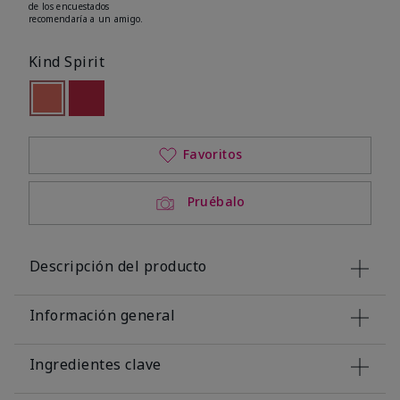
de los encuestados
recomendaría a un amigo.
Kind Spirit
seleccionado
Out of stock
Out of stock
Favoritos
Pruébalo
Descripción del producto
Información general
Ingredientes clave