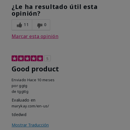
¿Le ha resultado útil esta
opinión?
11
0
Marcar esta opinión
5
Good product
Enviado
Hace 10 meses
por
ggtg
de
tggttg
Evaluado en
marykay.com/en-us/
tdedwd
Mostrar Traducción