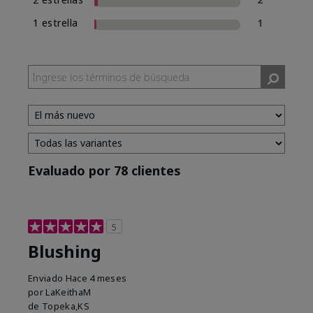
1 estrella
1
Evaluado por 78 clientes
5
Blushing
Enviado
Hace 4 meses
por
LaKeithaM
de
Topeka,KS