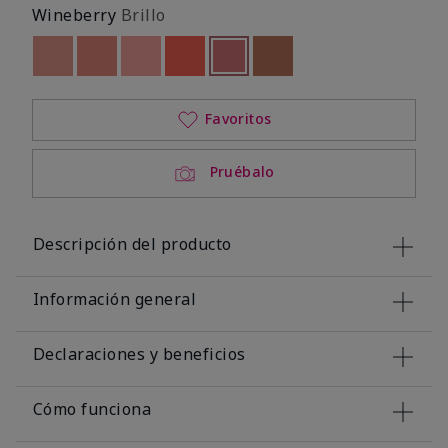
Wineberry
Brillo
Out of stock
Out of stock
Out of stock
Out of stock
seleccionado
Out of stock
Out of stock
Favoritos
Pruébalo
Descripción del producto
Información general
Declaraciones y beneficios
Cómo funciona