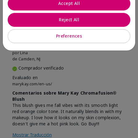
Marcar esta opinión
Accept All
Reject All
5
Beautiful
Preferences
Enviado
Hace 9 meses
por
Lina
de
Camden, NJ
Comprador verificado
Evaluado en
marykay.com/en-us/
Comentarios sobre Mary Kay Chromafusion®
Blush
This blush gives me fall vibes with its smooth light
red orange color tone. It naturally blends in with my
makeup. I love how it looks on my skin complexion,
doesn't give me a hot pink look. Go Buy!!!
Mostrar Traducción