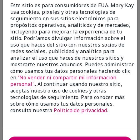
Enviado
Hace 9 meses
Este sitio es para consumidores de EUA. Mary Kay
por
Bette B.
usa cookies, pixeles y otras tecnologías de
de
Green Valley
seguimiento en sus sitios electrónicos para
Comprador verificado
propósitos operativos, analíticos y de mercadeo,
incluyendo para mejorar la experiencia de tu
Evaluado en
sitio. Podríamos divulgar información sobre el
marykay.com/en-us/
uso que haces del sitio con nuestros socios de
Comentarios sobre Mary Kay Chromafusion®
redes sociales, publicidad y analítica para
Blush
analizar el uso que haces de nuestros sitios y
The blush is hard to get used to - it goes on very
mostrarte nuestros anuncios. Puedes administrar
heavy and then needs to be softened. I think I will
cómo usamos tus datos personales haciendo clic
stick with my old brand for now.
en
'No vender ni compartir mi información
personal'.
. Al continuar usando nuestro sitio,
Mostrar Traducción
aceptas nuestro uso de cookies y otras
tecnologías de seguimiento. Para conocer más
Conclusión
No, no recomendaría a un amigo
sobre cómo usamos tus datos personales,
¿Le ha resultado útil esta
consulta nuestra
Política de privacidad
.
opinión?
16
5