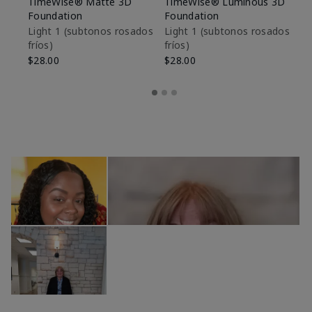
TimeWise® Matte 3D
TimeWise® Luminous 3D
Sk
Foundation
Foundation
De
es
Light 1​ (subtonos rosados
Light 1​ (subtonos rosados
fríos)
fríos)
$9
$28.00
$28.00