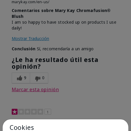
marykay.com/en-us/
Comentarios sobre Mary Kay Chromafusion®
Blush
I am so happy to have stocked up on products I use
daily!
Mostrar Traducción
Conclusión
Sí, recomendaría a un amigo
¿Le ha resultado útil esta
opinión?
9
0
Marcar esta opinión
1
Not a favorite
Cookies