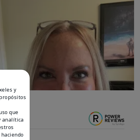
xeles y
 propósitos
 uso que
 analítica
estros
 haciendo