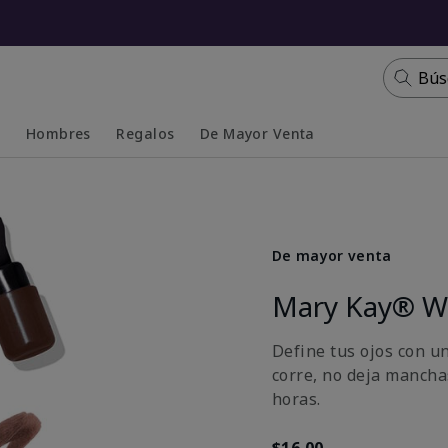
Bús
s
Hombres
Regalos
De Mayor Venta
Collapsed
Expanded
De mayor venta
Mary Kay® Wa
Define tus ojos con u
corre, no deja mancha
horas.
$16.00