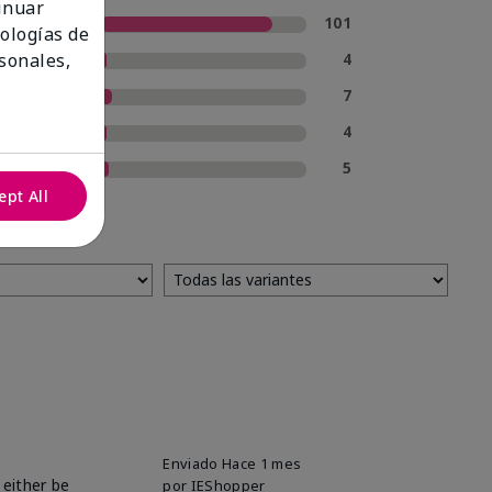
tinuar
5 estrellas
101
nologías de
4 estrellas
4
sonales,
3 estrellas
7
2 estrellas
4
1 estrella
5
ept All
Enviado
Hace 1 mes
 either be
por
IEShopper