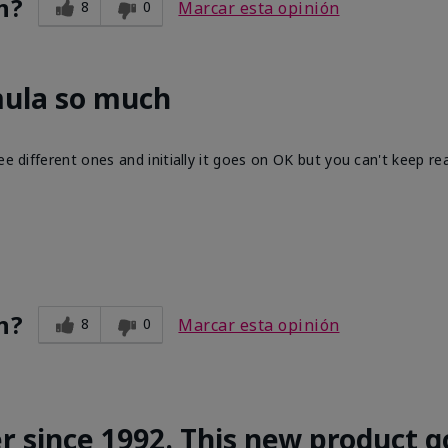
n?
8
0
Marcar esta opinión
mula so much
ee different ones and initially it goes on OK but you can't keep re
n?
8
0
Marcar esta opinión
r since 1992. This new product g