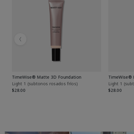
Previous
TimeWise® Matte 3D Foundation
TimeWise® 
Light 1​ (subtonos rosados fríos)
Light 1​ (su
$28.00
$28.00