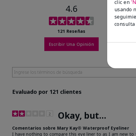
clic en
'
4.6
usando n
seguimie
consulta
121 Reseñas
Escribir Una Opinión
Evaluado por 121 clientes
Okay, but...
2
Comentarios sobre Mary Kay® Waterproof Eyeliner
I have nothing to compare this eye liner to as I am new to t