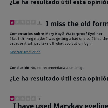
¿Le ha resultado útil esta opinió
I miss the old for
1
Comentarios sobre Mary Kay® Waterproof Eyeliner
I kept thinking maybe I was getting a bad one so I tried thr
because it will just take off what you put on. Ugh!
Mostrar Traducción
Conclusión
No, no recomendaría a un amigo
¿Le ha resultado útil esta opinió
1
I have used Marykay eyeline