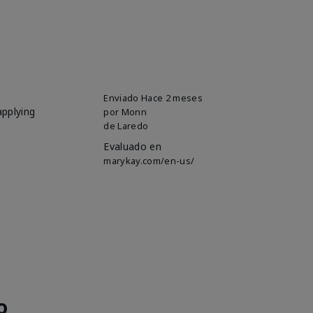
Enviado
Hace 2 meses
applying
por
Monn
de
Laredo
Evaluado en
marykay.com/en-us/
o