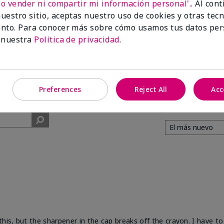
No vender ni compartir mi información personal'.
. Al con
uestro sitio, aceptas nuestro uso de cookies y otras tec
91%
nto. Para conocer más sobre cómo usamos tus datos per
 nuestra
Política de privacidad
.
de los encuestados
recomendaría a un
amigo.
Preferences
Reject All
Acc
his, but the sharpener in the cap breaks off the crayon. I have to