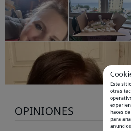
Cooki
Este sit
otras te
operativ
experien
OPINIONES
haces del
para ana
anuncios