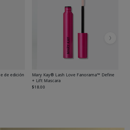
Next
e de edición
Mary Kay® Lash Love Fanorama™ Define
Ma
+ Lift Mascara
Ki
$18.00
$2