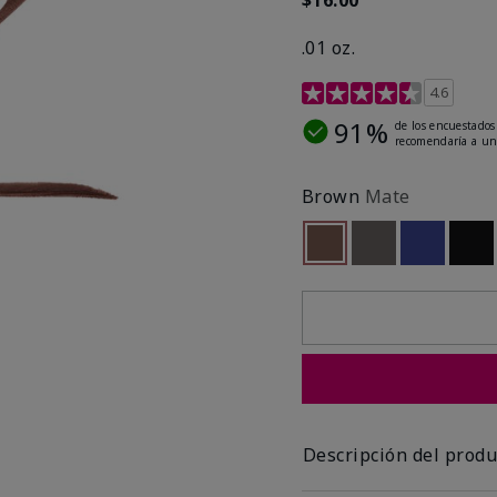
.01 oz.
Calificación de clientes 
4.6
91%
de los encuestados
recomendaría a un
Brown
Mate
seleccionado
Out of stock
Out of stock
Out of st
Out
Descripción del produ