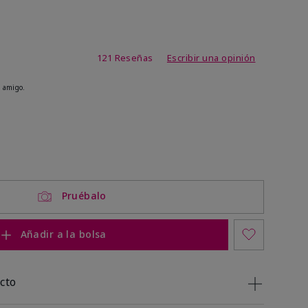
de 4,1 de 5
121 Reseñas
Escribir una opinión
 amigo.
ock
 of stock
Pruébalo
Añadir a la bolsa
cto