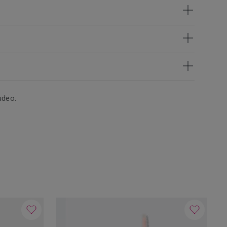
udeo.