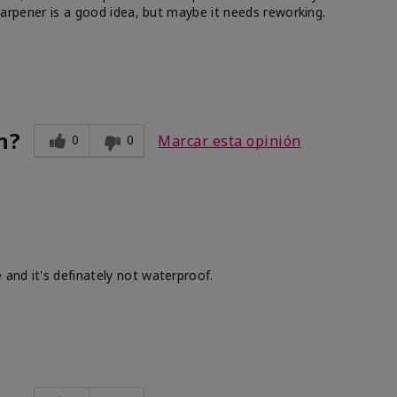
 sharpener is a good idea, but maybe it needs reworking.
n?
0
0
Marcar esta opinión
 and it's definately not waterproof.