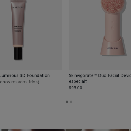
Luminous 3D Foundation
Skinvigorate™ Duo Facial Devic
especial†
btonos rosados fríos)
$95.00