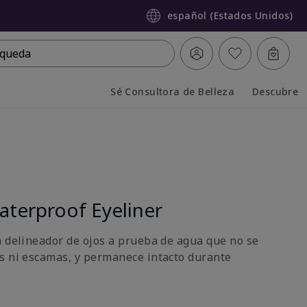
español (Estados Unidos)
queda
Sé Consultora de Belleza
Descubre
Collapsed
Expanded
terproof Eyeliner
n delineador de ojos a prueba de agua que no se
s ni escamas, y permanece intacto durante