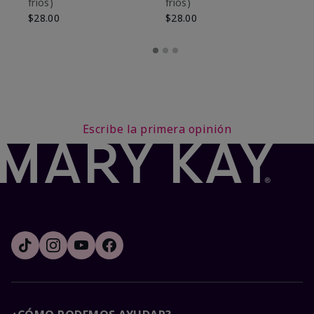
fríos)
fríos)
$9
$28.00
$28.00
Escribe la primera opinión