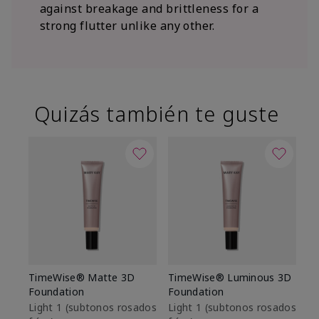
against breakage and brittleness for a
strong flutter unlike any other.
Quizás también te guste
TimeWise® Matte 3D
TimeWise® Luminous 3D
Sk
Foundation
Foundation
De
es
Light 1​ (subtonos rosados
Light 1​ (subtonos rosados