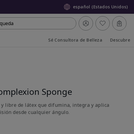
español (Estados Unidos)
queda
Sé Consultora de Belleza
Descubre
Collapsed
Expanded
omplexion Sponge
 libre de látex que difumina, integra y aplica
cisión desde cualquier ángulo.