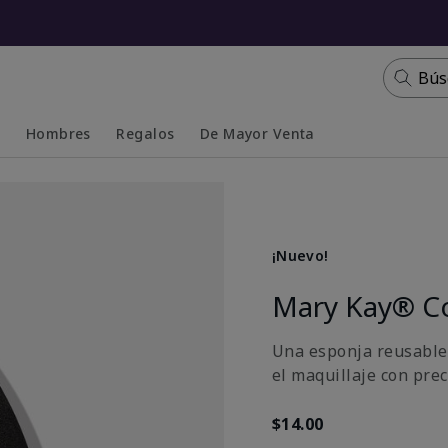
Bús
s
Hombres
Regalos
De Mayor Venta
Collapsed
Expanded
¡Nuevo!
Mary Kay® C
Una esponja reusable y
el maquillaje con pre
$14.00