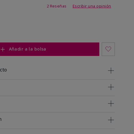
 de 5 de 5
2 Reseñas
Escribir una opinión
Añadir a la bolsa
cto
n