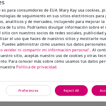
es
io es para consumidores de EUA. Mary Kay usa cookies, pi
cnologías de seguimiento en sus sitios electrónicos para
os, analíticos y de mercadeo, incluyendo para mejorar la
cia de tu sitio. Podríamos divulgar información sobre el
Luminous 3D Foundation
Skinvigorate™ Duo Facial Devic
 sitio con nuestros socios de redes sociales, publicidad y
especial†
btonos rosados fríos)
lizar el uso que haces de nuestros sitios y mostrarte nu
$95.00
. Puedes administrar cómo usamos tus datos personales
No vender ni compartir mi información personal'.
. Al con
uestro sitio, aceptas nuestro uso de cookies y otras tec
nto. Para conocer más sobre cómo usamos tus datos per
 nuestra
Política de privacidad
.
Preferences
Reject All
Acc