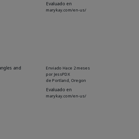
Evaluado en
marykay.com/en-us/
 angles and
Enviado
Hace 2 meses
por
JessPDX
de
Portland, Oregon
Evaluado en
marykay.com/en-us/