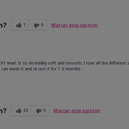
n?
1
0
Marcar esta opinión
 level. It so incredibly soft and smooth. I love all the different
u can wash it and re use it for 1-3 months.
n?
23
0
Marcar esta opinión