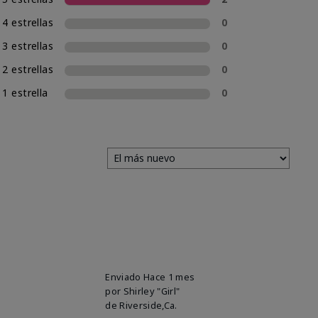
4 estrellas
0
3 estrellas
0
2 estrellas
0
1 estrella
0
Enviado
Hace 1 mes
por
Shirley "Girl"
de
Riverside,Ca.