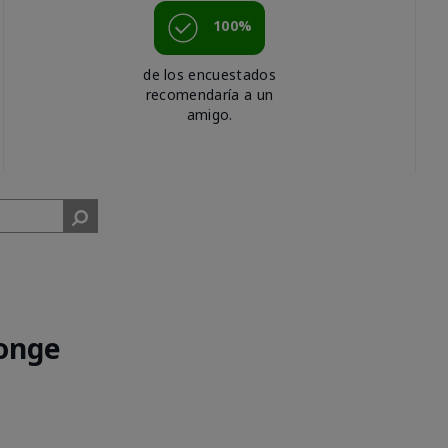
100%
de los encuestados
recomendaría a un
amigo.
onge