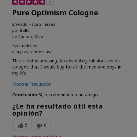
5
Pure Optimism Cologne
Enviado
Hace 2 meses
por
Bella
de
Canton, Ohio
Evaluado en
marykay.com/en-us/
This scent is amazing. An absolutely fabulous men's
cologne that I would buy for all the men and boys in
my life
Mostrar Traducción
Conclusión
Sí, recomendaría a un amigo
¿Le ha resultado útil esta
opinión?
5
0