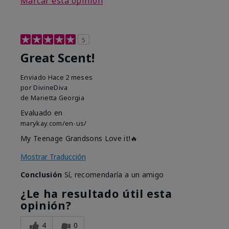
Marcar esta opinión
5
Great Scent!
Enviado
Hace 2 meses
por
DivineDiva
de
Marietta Georgia
Evaluado en
marykay.com/en-us/
My Teenage Grandsons Love it!🔥
Mostrar Traducción
Conclusión
Sí, recomendaría a un amigo
¿Le ha resultado útil esta
opinión?
4
0