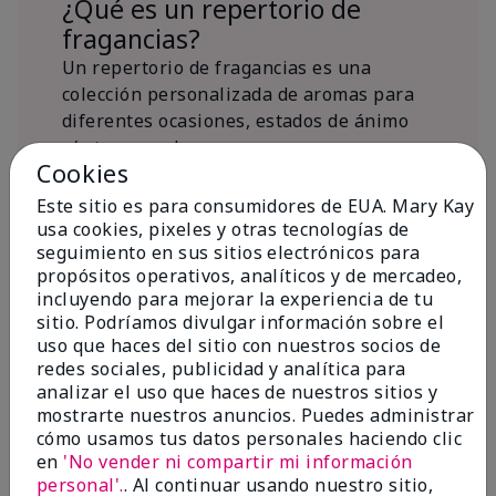
¿Qué es un repertorio de
fragancias?
Un repertorio de fragancias es una
colección personalizada de aromas para
diferentes ocasiones, estados de ánimo
y/o temporadas.
Cookies
¿Dónde encaja la fragancia Mary
Kay® True Optimism™ Eau de
Este sitio es para consumidores de EUA. Mary Kay
Parfum?
usa cookies, pixeles y otras tecnologías de
seguimiento en sus sitios electrónicos para
propósitos operativos, analíticos y de mercadeo,
incluyendo para mejorar la experiencia de tu
sitio. Podríamos divulgar información sobre el
uso que haces del sitio con nuestros socios de
redes sociales, publicidad y analítica para
Inspiración de la
analizar el uso que haces de nuestros sitios y
mostrarte nuestros anuncios. Puedes administrar
fragancia
cómo usamos tus datos personales haciendo clic
en
'No vender ni compartir mi información
Sobre Mary Kay® True Optimism™
personal'.
. Al continuar usando nuestro sitio,