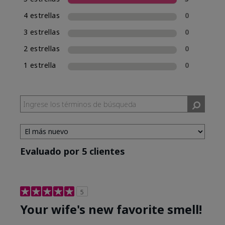
una experiencia de compra de fragancias
4 estrellas
0
consistente, Mary Kay incluirá la clasificación
de fragancia en el nombre de las nuevas
3 estrellas
0
fragancias. Mary Kay® True Optimism™ está
2 estrellas
0
clasificada como Eau de Parfum (EDP), lo cual se
incluye en su nombre.
1 estrella
0
Evaluado por 5 clientes
5
Your wife's new favorite smell!