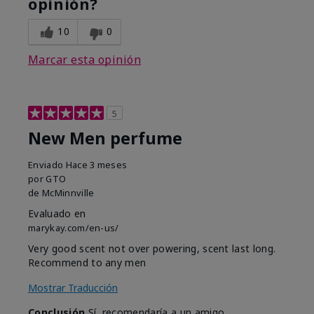
opinión?
10
0
Marcar esta opinión
5
New Men perfume
Enviado
Hace 3 meses
por
GTO
de
McMinnville
Evaluado en
marykay.com/en-us/
Very good scent not over powering, scent last long.
Recommend to any men
Mostrar Traducción
Conclusión
Sí, recomendaría a un amigo