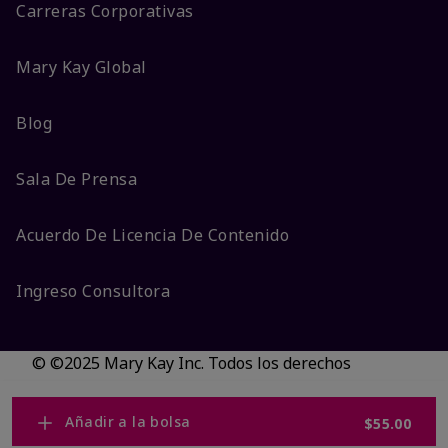
Carreras Corporativas
Mary Kay Global
Blog
Sala De Prensa
Acuerdo De Licencia De Contenido
Ingreso Consultora
© ©2025 Mary Kay Inc. Todos los derechos
reservados.
No vender/Preferencias de cookies
Añadir a la bolsa
$55.00
Código DSA/Queja al Código
Términos
Privacidad