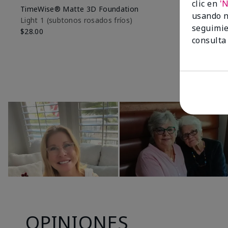
clic en
'
TimeWise® Matte 3D Foundation
TimeWise® 
usando n
Light 1​ (subtonos rosados fríos)
Light 1​ (su
seguimie
$28.00
$28.00
consulta
OPINIONES