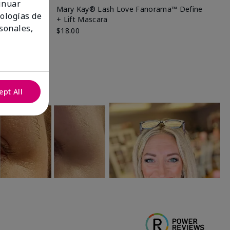
tinuar
e de edición
Mary Kay® Lash Love Fanorama™ Define
Ma
nologías de
+ Lift Mascara
Ki
sonales,
$18.00
$2
ept All