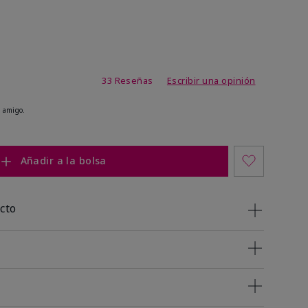
de 4,9 de 5
33 Reseñas
Escribir una opinión
 amigo.
Añadir a la bolsa
cto