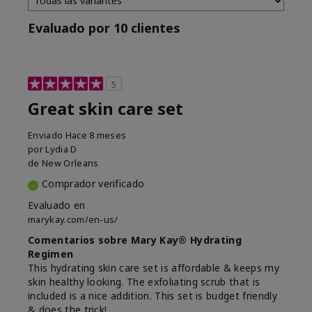
Evaluado por 10 clientes
5
Great skin care set
Enviado
Hace 8 meses
por
Lydia D
de
New Orleans
Comprador verificado
Evaluado en
marykay.com/en-us/
Comentarios sobre Mary Kay® Hydrating
Regimen
This hydrating skin care set is affordable & keeps my
skin healthy looking. The exfoliating scrub that is
included is a nice addition. This set is budget friendly
& does the trick!