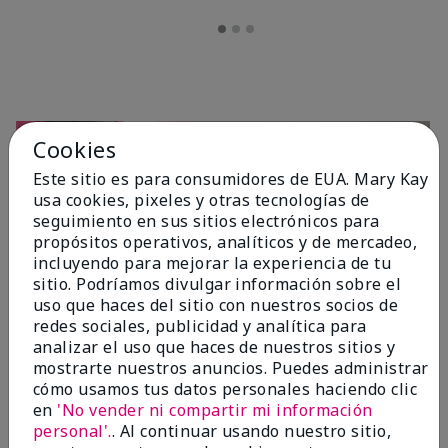
Cookies
Este sitio es para consumidores de EUA. Mary Kay
usa cookies, pixeles y otras tecnologías de
seguimiento en sus sitios electrónicos para
propósitos operativos, analíticos y de mercadeo,
incluyendo para mejorar la experiencia de tu
sitio. Podríamos divulgar información sobre el
OPINIONES
uso que haces del sitio con nuestros socios de
redes sociales, publicidad y analítica para
analizar el uso que haces de nuestros sitios y
mostrarte nuestros anuncios. Puedes administrar
4.7
cómo usamos tus datos personales haciendo clic
10 Reseñas
en
'No vender ni compartir mi información
personal'.
. Al continuar usando nuestro sitio,
Escribir Una Opinión