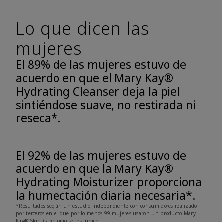
Lo que dicen las
mujeres
El 89% de las mujeres estuvo de
acuerdo en que el Mary Kay®
Hydrating Cleanser deja la piel
sintiéndose suave, no restirada ni
reseca*.
El 92% de las mujeres estuvo de
acuerdo en que la Mary Kay®
Hydrating Moisturizer proporciona
la humectación diaria necesaria*.
*Resultados según un estudio independiente con consumidores realizado
por terceros en el que por lo menos 99 mujeres usaron un producto Mary
Kay® Skin Care como se les indicó.