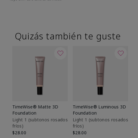
Quizás también te guste
TimeWise® Matte 3D
TimeWise® Luminous 3D
Sk
Foundation
Foundation
De
es
Light 1​ (subtonos rosados
Light 1​ (subtonos rosados
fríos)
fríos)
$9
$28.00
$28.00