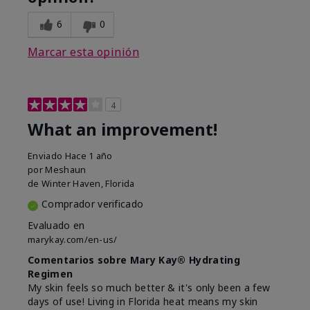
6
0
Marcar esta opinión
4
What an improvement!
Enviado
Hace 1 año
por
Meshaun
de
Winter Haven, Florida
Comprador verificado
Evaluado en
marykay.com/en-us/
Comentarios sobre Mary Kay® Hydrating
Regimen
My skin feels so much better & it's only been a few
days of use! Living in Florida heat means my skin