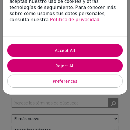
aceptas nuestro uso de cookies y otras
tecnologías de seguimiento. Para conocer más
sobre cómo usamos tus datos personales,
100%
consulta nuestra
Política de privacidad
.
de los encuestados recomendaría a un amigo.
5 estrellas
7
Accept All
4 estrellas
3
3 estrellas
0
Reject All
2 estrellas
0
1 estrella
0
Preferences