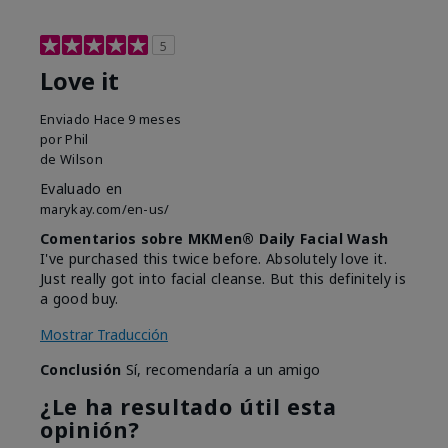
5
Love it
Enviado
Hace 9 meses
por
Phil
de
Wilson
Evaluado en
marykay.com/en-us/
Comentarios sobre MKMen® Daily Facial Wash
I've purchased this twice before. Absolutely love it.
Just really got into facial cleanse. But this definitely is
a good buy.
Mostrar Traducción
Conclusión
Sí, recomendaría a un amigo
¿Le ha resultado útil esta
opinión?