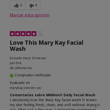
5
0
Marcar esta opinión
5
Love This Mary Kay Facial
Wash
Enviado
Hace 10 meses
por
Dre
de
Lithonia Ga
Comprador verificado
Evaluado en
marykay.com/en-us/
Comentarios sobre MKMen® Daily Facial Wash
I absolutely love the Mary Kay facial wash! It leaves
my skin feeling fresh, clean, and soft without drying it
out. After just a few uses, I noticed my complexion