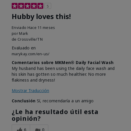
5
Hubby loves this!
Enviado
Hace 11 meses
por
Mark
de
Crossville/TN
Evaluado en
marykay.com/en-us/
Comentarios sobre MKMen® Daily Facial Wash
My husband has been using the daily face wash and
his skin has gotten so much healthier. No more
flakiness and dryness!
Mostrar Traducción
Conclusión
Sí, recomendaría a un amigo
¿Le ha resultado útil esta
opinión?
6
0