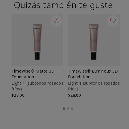
Quizás también te guste
TimeWise® Matte 3D
TimeWise® Luminous 3D
Sk
Foundation
Foundation
De
es
Light 1​ (subtonos rosados
Light 1​ (subtonos rosados
fríos)
fríos)
$9
$28.00
$28.00