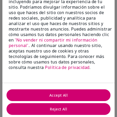
incluyendo para mejorar la experiencia de tu
5
sitio. Podríamos divulgar información sobre el
Satisfied
uso que haces del sitio con nuestros socios de
redes sociales, publicidad y analítica para
Enviado
Hace 3 meses
analizar el uso que haces de nuestros sitios y
por
Keyrone
mostrarte nuestros anuncios. Puedes administrar
de
LaBelle, FL
cómo usamos tus datos personales haciendo clic
Evaluado en
en
'No vender ni compartir mi información
marykay.com/en-us/
personal'.
. Al continuar usando nuestro sitio,
aceptas nuestro uso de cookies y otras
Since using MK products, my skin hasn't been as oily.
tecnologías de seguimiento. Para conocer más
I've received compliments that my complexion has
sobre cómo usamos tus datos personales,
improved, and most of all, my skin doesn't feel dry or
irritated after use. Moisturizers are usually hard to
consulta nuestra
Política de privacidad
.
come by, but this one is lightweight and not
overbearing or oily. Thank you so much, Mrs. Gaenelle
Tyre, for introducing me to these products!
Mostrar Traducción
Accept All
Conclusión
Sí, recomendaría a un amigo
Reject All
¿Le ha resultado útil esta
opinión?