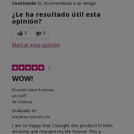
Conclusión
Sí, recomendaría a un amigo
¿Le ha resultado útil esta
opinión?
5
0
Marcar esta opinión
5
WOW!
Enviado
Hace 6 meses
por
Jeff.
de
Indiana
Evaluado en
marykay.com/en-us/
I am so happy that I bought this product! It feels
amazing and changed my life forever. This a