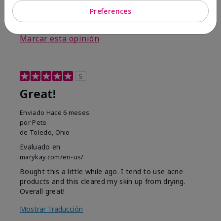
Preferences
3
0
Marcar esta opinión
5
Great!
Enviado
Hace 6 meses
por
Pete
de
Toledo, Ohio
Evaluado en
marykay.com/en-us/
Bought this a little while ago. I tend to use acne
products and this cleared my skin up from drying.
Overall great!
Mostrar Traducción