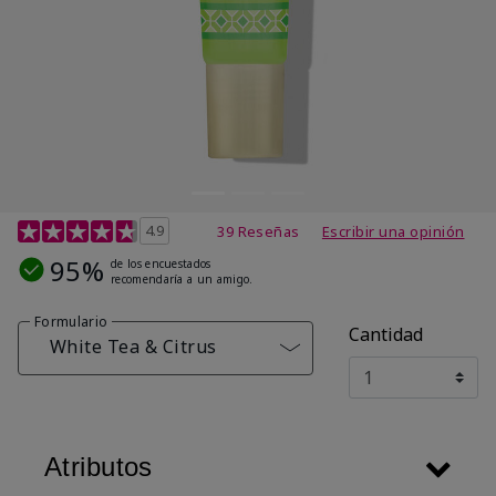
Calificación de clientes de 4,5 de 5
4.9
39 Reseñas
Escribir una opinión
95%
de los encuestados
recomendaría a un amigo.
Formulario
Cantidad
White Tea & Citrus
Atributos