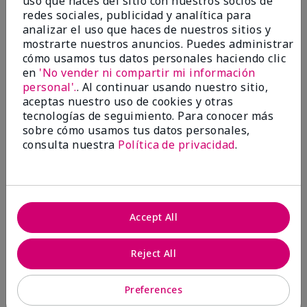
uso que haces del sitio con nuestros socios de
¿Eres tú:
CBI
redes sociales, publicidad y analítica para
analizar el uso que haces de nuestros sitios y
Comentarios sobre Mary Kay® Instant
mostrarte nuestros anuncios. Puedes administrar
Puffiness Reducer
Hoy justo me lo apliqué por qué tenía unas bolsas
cómo usamos tus datos personales haciendo clic
espantosas y de inmediato hizo efecto , lo
en
'No vender ni compartir mi información
recomiendo totalmente ! 💯
personal'.
. Al continuar usando nuestro sitio,
aceptas nuestro uso de cookies y otras
Más detalles
tecnologías de seguimiento. Para conocer más
sobre cómo usamos tus datos personales,
Tipo de piel
Normal
Conclusión
Sí, recomendaría a un amigo
consulta nuestra
Política de privacidad
.
¿Qué te llevó a probar
Bolsas debajo de los
este producto?
ojos, Señales del
¿Le ha resultado útil esta
envejecimiento
opinión?
¿Cuál fue tu experiencia
Desinflamada al
de uso general con este
instante
6
2
Accept All
producto?
Marcar esta opinión
Reject All
Preferences
5