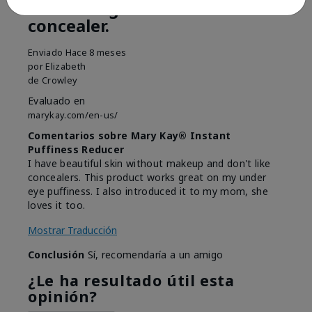
Puffiness gone without
concealer.
Enviado
Hace 8 meses
por
Elizabeth
de
Crowley
Evaluado en
marykay.com/en-us/
Comentarios sobre Mary Kay® Instant
Puffiness Reducer
I have beautiful skin without makeup and don't like
concealers. This product works great on my under
eye puffiness. I also introduced it to my mom, she
loves it too.
Mostrar Traducción
Conclusión
Sí, recomendaría a un amigo
¿Le ha resultado útil esta
opinión?