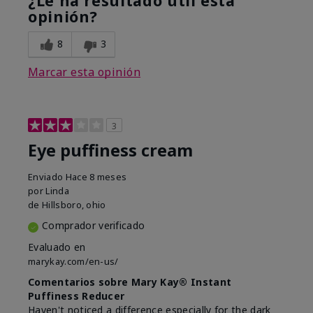
¿Le ha resultado útil esta
opinión?
8
3
Marcar esta opinión
3
Eye puffiness cream
Enviado
Hace 8 meses
por
Linda
de
Hillsboro, ohio
Comprador verificado
Evaluado en
marykay.com/en-us/
Comentarios sobre Mary Kay® Instant
Puffiness Reducer
Haven't noticed a difference especially for the dark