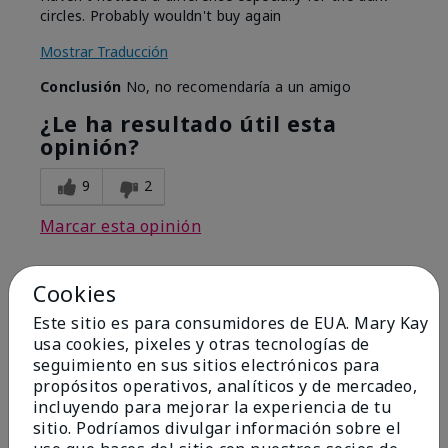
circles. Probably wouldn't buy again
Mostrar Traducción
Conclusión
No, no recomendaría a un amigo
¿Le ha resultado útil esta
opinión?
9
2
Marcar esta opinión
Cookies
5
Este sitio es para consumidores de EUA. Mary Kay
Es Que Excelente y Trabaja al
usa cookies, pixeles y otras tecnologías de
instante ✨
seguimiento en sus sitios electrónicos para
propósitos operativos, analíticos y de mercadeo,
Enviado
Hace 8 meses
incluyendo para mejorar la experiencia de tu
por
Maricela Zaragoza
sitio. Podríamos divulgar información sobre el
de
Little Rock