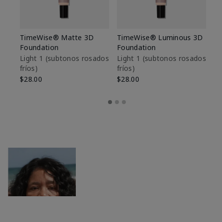
TimeWise® Matte 3D
TimeWise® Luminous 3D
Sk
Foundation
Foundation
De
es
Light 1​ (subtonos rosados
Light 1​ (subtonos rosados
fríos)
fríos)
$9
$28.00
$28.00