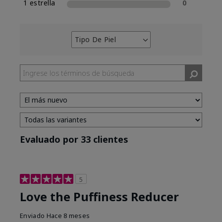
1 estrella
0
Tipo De Piel
Filtrar
reseñas
por
Tipo
de
piel
Evaluado por 33 clientes
5
Love the Puffiness Reducer
Enviado
Hace 8 meses