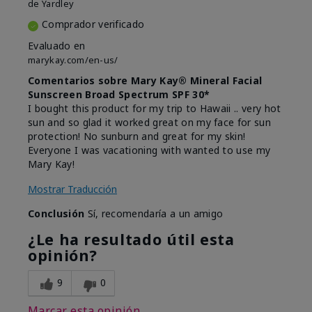
de
Yardley
Comprador verificado
Evaluado en
marykay.com/en-us/
Comentarios sobre Mary Kay® Mineral Facial
Sunscreen Broad Spectrum SPF 30*
I bought this product for my trip to Hawaii .. very hot
sun and so glad it worked great on my face for sun
protection! No sunburn and great for my skin!
Everyone I was vacationing with wanted to use my
Mary Kay!
Mostrar Traducción
Conclusión
Sí, recomendaría a un amigo
¿Le ha resultado útil esta
opinión?
9
0
Marcar esta opinión