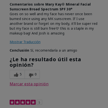
Comentarios sobre Mary Kay® Mineral Facial
Sunscreen Broad Spectrum SPF 30*
Goes on so well and my face has never once been
burned since using any MK sunscreen. If I use
another brand or forget on my body, it'll be super red
but my face is still burn free🩷 this is a staple in my
makeup bag! And Josh is amazing
Mostrar Traducción
Conclusión
Sí, recomendaría a un amigo
¿Le ha resultado útil esta
opinión?
5
0
Marcar esta opinión
5