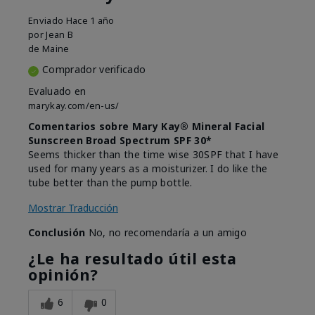
Enviado
Hace 1 año
por
Jean B
de
Maine
Comprador verificado
Evaluado en
marykay.com/en-us/
Comentarios sobre Mary Kay® Mineral Facial
Sunscreen Broad Spectrum SPF 30*
Seems thicker than the time wise 30SPF that I have
used for many years as a moisturizer. I do like the
tube better than the pump bottle.
Mostrar Traducción
Conclusión
No, no recomendaría a un amigo
¿Le ha resultado útil esta
opinión?
6
0