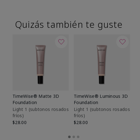
Quizás también te guste
TimeWise® Matte 3D
TimeWise® Luminous 3D
Sk
Foundation
Foundation
De
es
Light 1​ (subtonos rosados
Light 1​ (subtonos rosados
fríos)
fríos)
$9
$28.00
$28.00