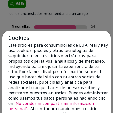
93%
de los encuestados recomendaría a un amigo.
5 estrellas
24
4 estrellas
4
Cookies
3 estrellas
0
Este sitio es para consumidores de EUA. Mary Kay
usa cookies, pixeles y otras tecnologías de
2 estrellas
2
seguimiento en sus sitios electrónicos para
1 estrella
0
propósitos operativos, analíticos y de mercadeo,
incluyendo para mejorar la experiencia de tu
sitio. Podríamos divulgar información sobre el
uso que haces del sitio con nuestros socios de
Tipo De Piel
Filtrar
redes sociales, publicidad y analítica para
reseñas
analizar el uso que haces de nuestros sitios y
por
mostrarte nuestros anuncios. Puedes administrar
Tipo
cómo usamos tus datos personales haciendo clic
de
en
'No vender ni compartir mi información
piel
personal'.
. Al continuar usando nuestro sitio,