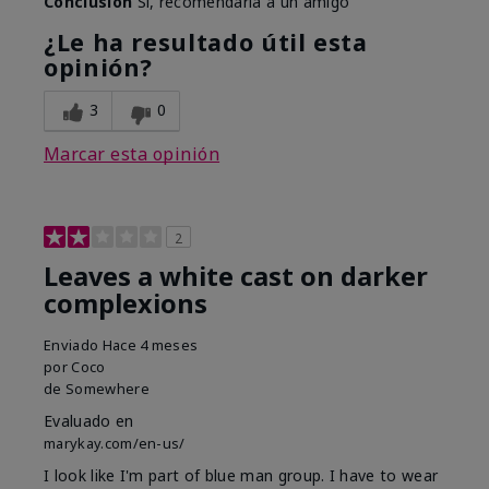
Conclusión
Sí, recomendaría a un amigo
¿Le ha resultado útil esta
opinión?
3
0
Marcar esta opinión
2
Leaves a white cast on darker
complexions
Enviado
Hace 4 meses
por
Coco
de
Somewhere
Evaluado en
marykay.com/en-us/
I look like I'm part of blue man group. I have to wear