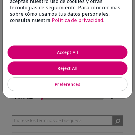
aceptas nuestro uso de cookies y otras
57 Reseñas
tecnologías de seguimiento. Para conocer más
sobre cómo usamos tus datos personales,
Escribir Una Opinión
consulta nuestra
Política de privacidad
.
95%
de los encuestados recomendaría a un amigo.
Accept All
5 estrellas
54
4 estrellas
0
Reject All
3 estrellas
1
Preferences
2 estrellas
0
1 estrella
2