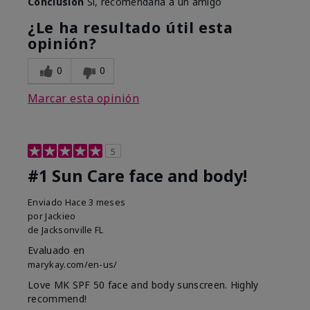
Conclusión
Sí, recomendaría a un amigo
¿Le ha resultado útil esta
opinión?
0
0
Marcar esta opinión
5
#1 Sun Care face and body!
Enviado
Hace 3 meses
por
Jackieo
de
Jacksonville FL
Evaluado en
marykay.com/en-us/
Love MK SPF 50 face and body sunscreen. Highly
recommend!