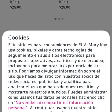
fríos)
fríos)
$9
$28.00
$28.00
Cookies
Este sitio es para consumidores de EUA. Mary Kay
usa cookies, pixeles y otras tecnologías de
seguimiento en sus sitios electrónicos para
propósitos operativos, analíticos y de mercadeo,
incluyendo para mejorar la experiencia de tu
sitio. Podríamos divulgar información sobre el
uso que haces del sitio con nuestros socios de
redes sociales, publicidad y analítica para
OPINIONES
analizar el uso que haces de nuestros sitios y
mostrarte nuestros anuncios. Puedes administrar
cómo usamos tus datos personales haciendo clic
en
'No vender ni compartir mi información
4.8
personal'.
. Al continuar usando nuestro sitio,