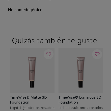
No comedogénico.
Quizás también te guste
TimeWise® Matte 3D
TimeWise® Luminous 3D
Sk
Foundation
Foundation
De
es
Light 1​ (subtonos rosados
Light 1​ (subtonos rosados