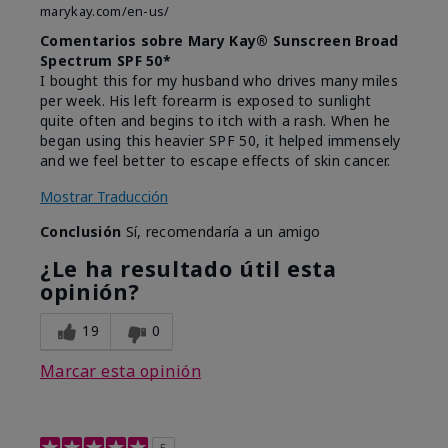
marykay.com/en-us/
Comentarios sobre Mary Kay® Sunscreen Broad
Spectrum SPF 50*
I bought this for my husband who drives many miles
per week. His left forearm is exposed to sunlight
quite often and begins to itch with a rash. When he
began using this heavier SPF 50, it helped immensely
and we feel better to escape effects of skin cancer.
Mostrar Traducción
Conclusión
Sí, recomendaría a un amigo
¿Le ha resultado útil esta
opinión?
19
0
Marcar esta opinión
5