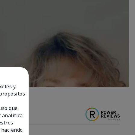
xeles y
 propósitos
 uso que
 analítica
estros
 haciendo