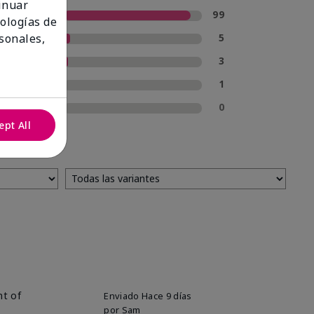
tinuar
5 estrellas
99
nologías de
4 estrellas
5
sonales,
3 estrellas
3
2 estrellas
1
1 estrella
0
ept All
nt of
Enviado
Hace 9 días
por
Sam