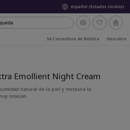
español (Estados Unidos)
queda
Sé Consultora de Belleza
Descubre
Collapsed
Expanded
tra Emollient Night Cream
umedad natural de la piel y restaura la
muy resecas.