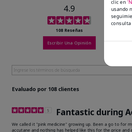
clic en
'
4.9
usando n
seguimie
consulta
108 Reseñas
Escribir Una Opinión
Evaluado por 108 clientes
Fantastic during 
5
We called it "pink medicine" growing up. Been a go to for
accutane and nothing has helped like this for the price and q