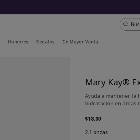
Bús
s
Hombres
Regalos
De Mayor Venta
Collapsed
Expanded
Mary Kay® Ex
Ayuda a mantener la h
hidratación en áreas 
$18.00
2.1 onzas