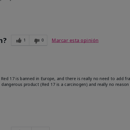
n?
1
0
Marcar esta opinión
e. Red 17 is banned in Europe, and there is really no need to add f
 a dangerous product (Red 17 is a carcinogen) and really no reason 