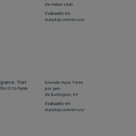
de
Heber Utah
Evaluado en
marykay.com/en-us/
ragrance. That
Enviado
Hace 1 mes
for it to have
por
Jami
de
Burlington, KY
Evaluado en
marykay.com/en-us/