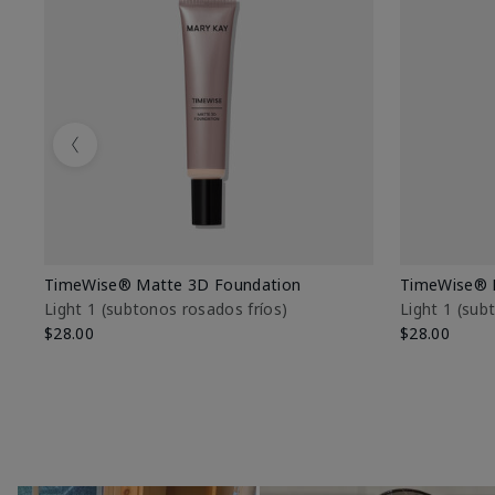
Previous
TimeWise® Matte 3D Foundation
TimeWise® 
Light 1​ (subtonos rosados fríos)
Light 1​ (su
$28.00
$28.00