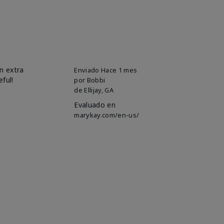
n extra
Enviado
Hace 1 mes
eful!
por
Bobbi
de
Ellijay, GA
Evaluado en
marykay.com/en-us/