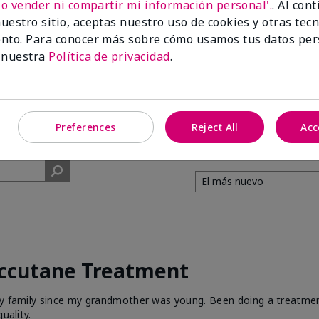
No vender ni compartir mi información personal'.
. Al con
uestro sitio, aceptas nuestro uso de cookies y otras tec
99%
nto. Para conocer más sobre cómo usamos tus datos per
 nuestra
Política de privacidad
.
de los encuestados
recomendaría a un
amigo.
Preferences
Reject All
Acc
Accutane Treatment
 my family since my grandmother was young. Been doing a treatme
uality.