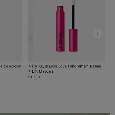
Next
e de edición
Mary Kay® Lash Love Fanorama™ Define
Ma
+ Lift Mascara
Ki
$18.00
$2