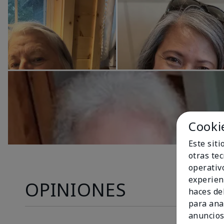
Cooki
Este sit
otras te
operativ
experien
OPINIONES
haces del
para ana
anuncios