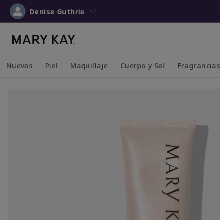
Denise Guthrie
Nuevos
Piel
Maquillaje
Cuerpo y Sol
Fragrancia
Collapsed
Expanded
Collapsed
Expanded
Collapsed
Expanded
Collapsed
Expanded