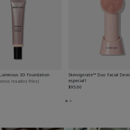
Luminous 3D Foundation
Skinvigorate™ Duo Facial Devic
especial†
btonos rosados fríos)
$95.00