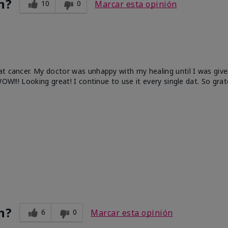
n?
10
0
Marcar esta opinión
at cancer. My doctor was unhappy with my healing until I was give
OW!!! Looking great! I continue to use it every single dat. So grat
n?
6
0
Marcar esta opinión