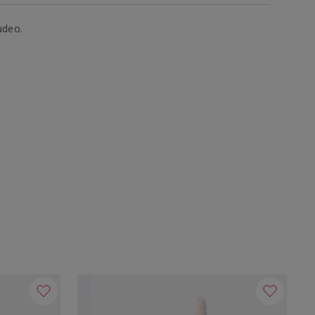
udeo.