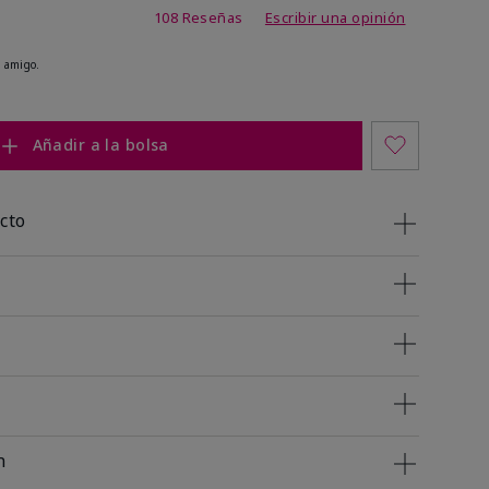
 de 5 de 5
108 Reseñas
Escribir una opinión
 amigo.
Añadir a la bolsa
cto
n