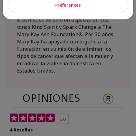
al 15 de noviembre de 2026, Mary Kay Inc.
Preferences
donará $1 de cada venta del Mary Kay®
Blush Stick de edición especial en sus
tonos Kind Spirit y Spark Change a The
Mary Kay Ash Foundation®. Por 30 años,
Mary Kay ha apoyado con orgullo a la
Fundación en su misión de eliminar los
tipos de cáncer que afectan a la mujer y
erradicar la violencia doméstica en
Estados Unidos.
OPINIONES
5.0
4 Reseñas