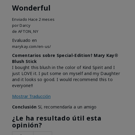
Wonderful
Enviado
Hace 2 meses
por
Darcy
de
AFTON, NY
Evaluado en
marykay.com/en-us/
Comentarios sobre Special-Edition† Mary Kay®
Blush Stick
I bought this blush in the color of Kind Spirit and I
just LOVE it. I put some on myself and my Daughter
and it looks so good. I would recommend this to
everyone!!
Mostrar Traducción
Conclusión
Sí, recomendaría a un amigo
¿Le ha resultado útil esta
opinión?