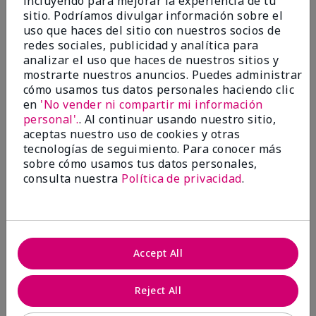
incluyendo para mejorar la experiencia de tu
investigación contra el cáncer, erradicar
sitio. Podríamos divulgar información sobre el
la violencia doméstica, promover el
uso que haces del sitio con nuestros socios de
empoderamiento económico y
redes sociales, publicidad y analítica para
transformar comunidades.
analizar el uso que haces de nuestros sitios y
mostrarte nuestros anuncios. Puedes administrar
cómo usamos tus datos personales haciendo clic
en
'No vender ni compartir mi información
personal'.
. Al continuar usando nuestro sitio,
aceptas nuestro uso de cookies y otras
tecnologías de seguimiento. Para conocer más
sobre cómo usamos tus datos personales,
consulta nuestra
Política de privacidad
.
Juntas hacemos la diferencia.
Accept All
Únete al programa global El rosa cambia
vidas® de Mary Kay y ayuda a cambiar la
Reject All
vida de mujeres y sus familias en todo el
mundo. En Estados Unidos, del 26 de abril