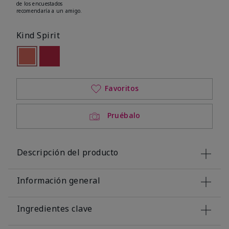
de los encuestados
recomendaría a un amigo.
Kind Spirit
seleccionado
Out of stock
Out of stock
Favoritos
Pruébalo
Descripción del producto
Información general
Ingredientes clave