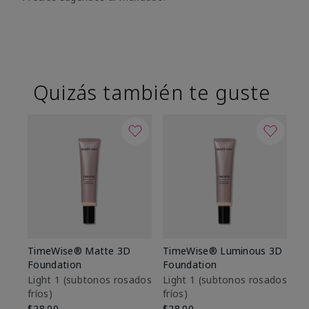
Quizás también te guste
TimeWise® Matte 3D
TimeWise® Luminous 3D
Sk
Foundation
Foundation
De
es
Light 1​ (subtonos rosados
Light 1​ (subtonos rosados
fríos)
fríos)
$9
$28.00
$28.00