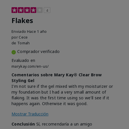
4
Flakes
Enviado
Hace 1 año
por
Cece
de
Tomah
Comprador verificado
Evaluado en
marykay.com/en-us/
Comentarios sobre Mary Kay® Clear Brow
Styling Gel
I'm not sure if the gel mixed with my moisturizer or
my foundation but I had a very small amount of
flaking. It was the first time using so we'll see if it
happens again. Otherwise it was good.
Mostrar Traducción
Conclusión
Sí, recomendaría a un amigo