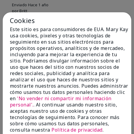
Enviado
Hace 1 año
por
Britt
de
Georgia
Cookies
Comprador verificado
Este sitio es para consumidores de EUA. Mary Kay
Evaluado en
usa cookies, pixeles y otras tecnologías de
marykay.com/en-us/
seguimiento en sus sitios electrónicos para
propósitos operativos, analíticos y de mercadeo,
Comentarios sobre Mary Kay® Clear Brow
incluyendo para mejorar la experiencia de tu
Styling Gel
sitio. Podríamos divulgar información sobre el
The eyebrow gel is okay but it comes in a very small
uso que haces del sitio con nuestros socios de
size, I generally use a different brand and will
redes sociales, publicidad y analítica para
probably go back to that in the future.
analizar el uso que haces de nuestros sitios y
Mostrar Traducción
mostrarte nuestros anuncios. Puedes administrar
cómo usamos tus datos personales haciendo clic
Conclusión
No, no recomendaría a un amigo
en
'No vender ni compartir mi información
personal'.
. Al continuar usando nuestro sitio,
¿Le ha resultado útil esta
aceptas nuestro uso de cookies y otras
opinión?
tecnologías de seguimiento. Para conocer más
sobre cómo usamos tus datos personales,
8
0
consulta nuestra
Política de privacidad
.