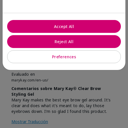
Marcar esta opinión
5
Accept All
Brow Gel
Reject All
Enviado
Hace 1 año
por
Trace
Preferences
de
Portland Ore.
Comprador verificado
Evaluado en
marykay.com/en-us/
Comentarios sobre Mary Kay® Clear Brow
Styling Gel
Mary Kay makes the best eye brow gel around. It's
clear and does what it's meant to do, lay those
eyebrows down. I'm so glad I found this product.
Mostrar Traducción