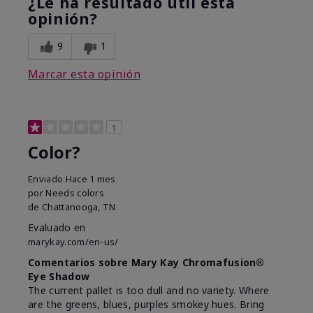
¿Le ha resultado útil esta
opinión?
9
1
Marcar esta opinión
1
Color?
Enviado
Hace 1 mes
por
Needs colors
de
Chattanooga, TN
Evaluado en
marykay.com/en-us/
Comentarios sobre Mary Kay Chromafusion®
Eye Shadow
The current pallet is too dull and no variety. Where
are the greens, blues, purples smokey hues. Bring