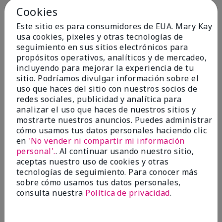
por
CNB
Cookies
de
Salisbury
Este sitio es para consumidores de EUA. Mary Kay
Evaluado en
usa cookies, pixeles y otras tecnologías de
marykay.com/en-us/
seguimiento en sus sitios electrónicos para
Comentarios sobre Mary Kay Chromafusion®
propósitos operativos, analíticos y de mercadeo,
Eye Shadow
incluyendo para mejorar la experiencia de tu
Where on earth did all the colors go? Bring them
sitio. Podríamos divulgar información sobre el
back- especially granite!
uso que haces del sitio con nuestros socios de
redes sociales, publicidad y analítica para
Mostrar Traducción
analizar el uso que haces de nuestros sitios y
mostrarte nuestros anuncios. Puedes administrar
Conclusión
No, no recomendaría a un amigo
cómo usamos tus datos personales haciendo clic
¿Le ha resultado útil esta
en
'No vender ni compartir mi información
opinión?
personal'.
. Al continuar usando nuestro sitio,
aceptas nuestro uso de cookies y otras
7
2
tecnologías de seguimiento. Para conocer más
sobre cómo usamos tus datos personales,
Marcar esta opinión
consulta nuestra
Política de privacidad
.