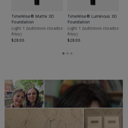
TimeWise® Matte 3D
TimeWise® Luminous 3D
Sk
Foundation
Foundation
De
es
Light 1​ (subtonos rosados
Light 1​ (subtonos rosados
fríos)
fríos)
$9
$28.00
$28.00