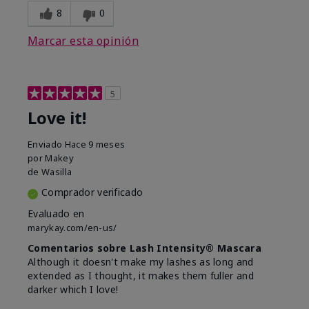
8
0
Marcar esta opinión
5
Love it!
Enviado
Hace 9 meses
por
Makey
de
Wasilla
Comprador verificado
Evaluado en
marykay.com/en-us/
Comentarios sobre Lash Intensity® Mascara
Although it doesn't make my lashes as long and
extended as I thought, it makes them fuller and
darker which I love!