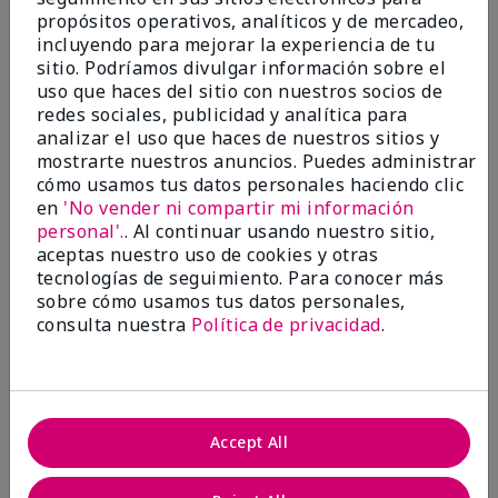
marykay.com/en-us/
propósitos operativos, analíticos y de mercadeo,
This mascara changed the way I see my lashes! It
incluyendo para mejorar la experiencia de tu
makes them thicker, longer, and just WOW! I'm so
sitio. Podríamos divulgar información sobre el
excited to have found a mascara that I love! Don't
uso que haces del sitio con nuestros socios de
over think it, just buy it and thank yourself later!
redes sociales, publicidad y analítica para
analizar el uso que haces de nuestros sitios y
Mostrar Traducción
mostrarte nuestros anuncios. Puedes administrar
Conclusión
Sí, recomendaría a un amigo
cómo usamos tus datos personales haciendo clic
en
'No vender ni compartir mi información
¿Le ha resultado útil esta
personal'.
. Al continuar usando nuestro sitio,
opinión?
aceptas nuestro uso de cookies y otras
tecnologías de seguimiento. Para conocer más
12
0
sobre cómo usamos tus datos personales,
consulta nuestra
Política de privacidad
.
Marcar esta opinión
2
Accept All
Smudges and flakes