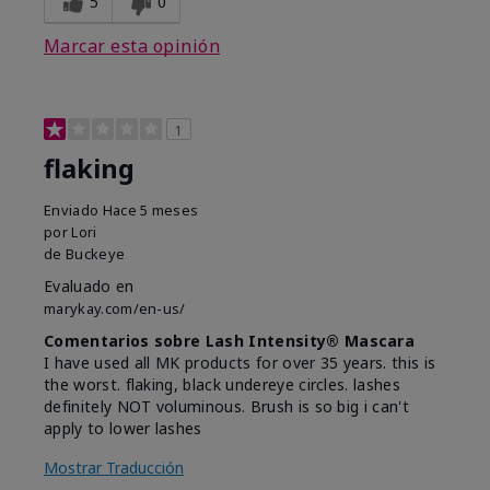
5
0
Marcar esta opinión
1
flaking
Enviado
Hace 5 meses
por
Lori
de
Buckeye
Evaluado en
marykay.com/en-us/
Comentarios sobre Lash Intensity® Mascara
I have used all MK products for over 35 years. this is
the worst. flaking, black undereye circles. lashes
definitely NOT voluminous. Brush is so big i can't
apply to lower lashes
Mostrar Traducción