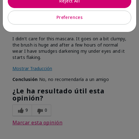
Reject All
Enviado
Hace 6 meses
por
MaryS
de
Virginia
Preferences
Evaluado en
marykay.com/en-us/
I didn't care for this mascara. It goes on a bit clumpy,
the brush is huge and after a few hours of normal
wear I have smudges darkening my under eyes and it
starts flaking.
Mostrar Traducción
Conclusión
No, no recomendaría a un amigo
¿Le ha resultado útil esta
opinión?
9
0
Marcar esta opinión