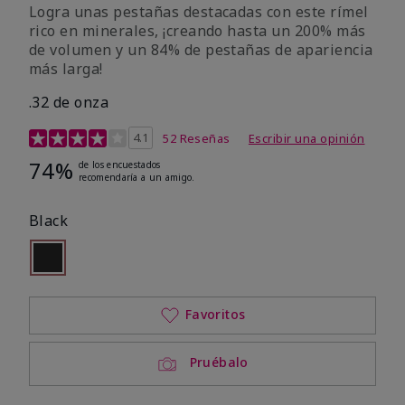
Logra unas pestañas destacadas con este rímel
rico en minerales, ¡creando hasta un 200% más
de volumen y un 84% de pestañas de apariencia
más larga!
.32 de onza
Calificación de clientes de 5 de 5
4.1
52 Reseñas
Escribir una opinión
74%
de los encuestados
recomendaría a un amigo.
Black
seleccionado
Out of stock
Favoritos
Pruébalo