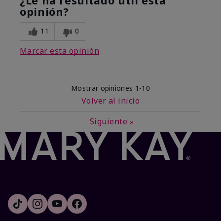
¿Le ha resultado útil esta
opinión?
11
0
Marcar esta opinión
Mostrar opiniones
1-10
Volver al inicio
Siguiente
»