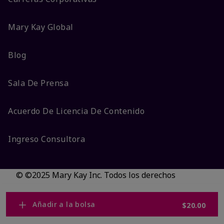
Mary Kay Global
Blog
Sala De Prensa
Acuerdo De Licencia De Contenido
Ingreso Consultora
© ©2025 Mary Kay Inc. Todos los derechos
reservados.
No vender/Preferencias de cookies
Añadir a la bolsa
$20.00
Código DSA/Queja al Código
Términos
Privacidad
Transparencia en CA
Accesibilidad
Cambiar país