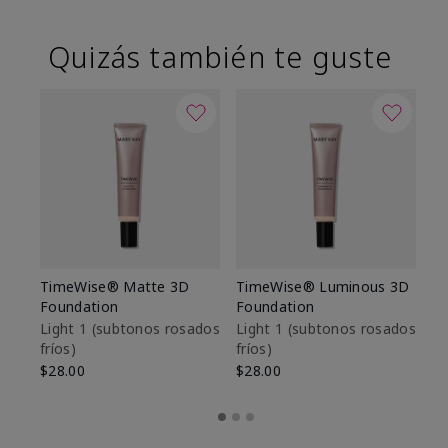
Quizás también te guste
TimeWise® Matte 3D
TimeWise® Luminous 3D
Sk
Foundation
Foundation
De
es
Light 1​ (subtonos rosados
Light 1​ (subtonos rosados
fríos)
fríos)
$9
$28.00
$28.00