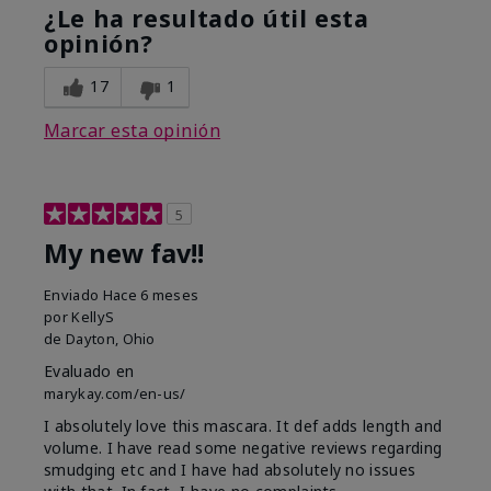
¿Le ha resultado útil esta
opinión?
17
1
Marcar esta opinión
5
My new fav!!
Enviado
Hace 6 meses
por
KellyS
de
Dayton, Ohio
Evaluado en
marykay.com/en-us/
I absolutely love this mascara. It def adds length and
volume. I have read some negative reviews regarding
smudging etc and I have had absolutely no issues