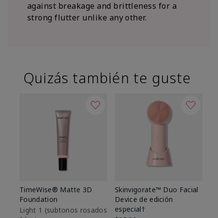
against breakage and brittleness for a
strong flutter unlike any other.
Quizás también te guste
TimeWise® Matte 3D
Skinvigorate™ Duo Facial
T
Foundation
Device de edición
Fo
especial†
Light 1​ (subtonos rosados
Li