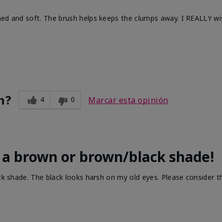
ned and soft. The brush helps keeps the clumps away. I REALLY wis
n?
4
0
Marcar esta opinión
 a brown or brown/black shade!
ack shade. The black looks harsh on my old eyes. Please consider t