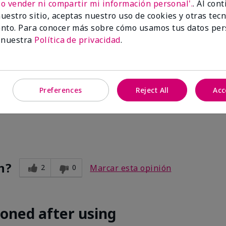
No vender ni compartir mi información personal'.
. Al con
uestro sitio, aceptas nuestro uso de cookies y otras tec
nto. Para conocer más sobre cómo usamos tus datos per
 nuestra
Política de privacidad
.
Preferences
Reject All
Acc
n?
2
0
Marcar esta opinión
ioned after using