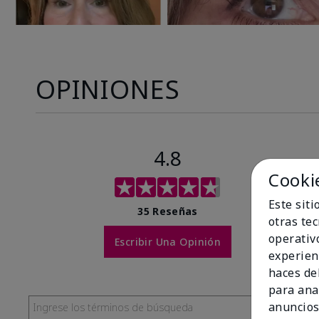
OPINIONES
4.8
Cooki
Este sit
35 Reseñas
otras te
operativ
Escribir Una Opinión
experien
haces del
para ana
anuncios