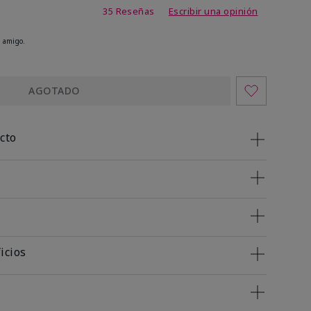
de 3,7 de 5
35 Reseñas
Escribir una opinión
 amigo.
AGOTADO
cto
icios