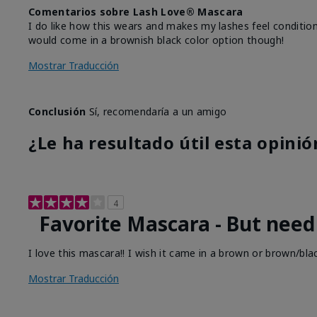
Comentarios sobre Lash Love® Mascara
I do like how this wears and makes my lashes feel conditio
would come in a brownish black color option though!
Mostrar Traducción
Conclusión
Sí, recomendaría a un amigo
¿Le ha resultado útil esta opinió
4
Favorite Mascara - But need
I love this mascara!! I wish it came in a brown or brown/bl
Mostrar Traducción