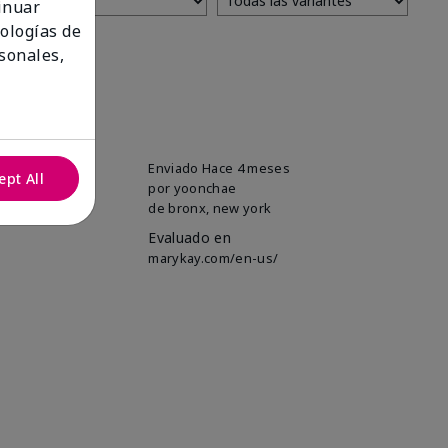
tinuar
nologías de
sonales,
Enviado
Hace 4 meses
ept All
por
yoonchae
de
bronx, new york
Evaluado en
marykay.com/en-us/