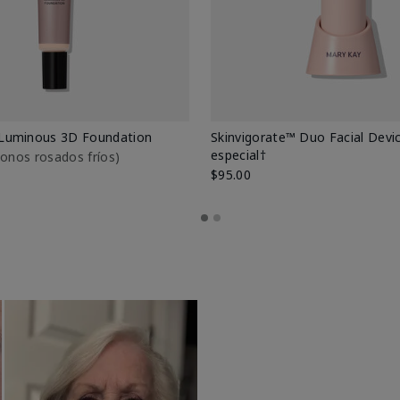
Luminous 3D Foundation
Skinvigorate™ Duo Facial Devic
especial†
btonos rosados fríos)
$95.00