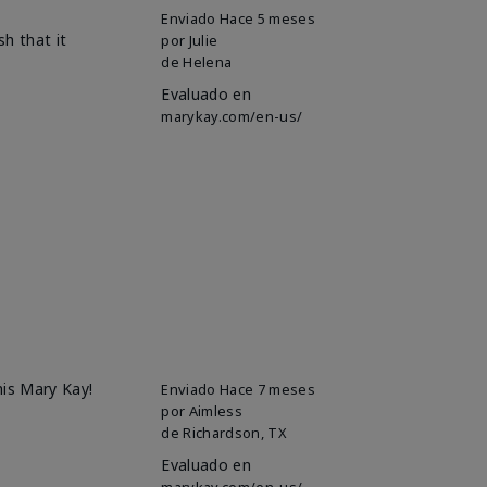
Enviado
Hace 5 meses
h that it
por
Julie
de
Helena
Evaluado en
marykay.com/en-us/
his Mary Kay!
Enviado
Hace 7 meses
por
Aimless
de
Richardson, TX
Evaluado en
marykay.com/en-us/