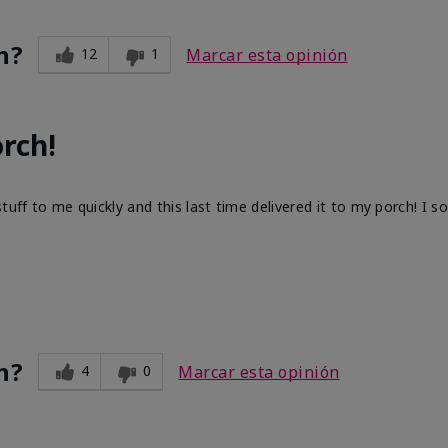
n?
12
1
Marcar esta opinión
rch!
ff to me quickly and this last time delivered it to my porch! I s
n?
4
0
Marcar esta opinión