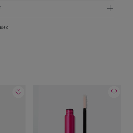
n
udeo.