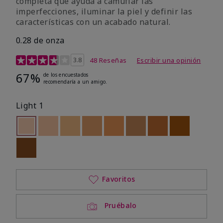
completa que ayuda a camuflar las
imperfecciones, iluminar la piel y definir las
características con un acabado natural.
0.28 de onza
Calificación de clientes de 5 de 5
3.8
48 Reseñas
Escribir una opinión
67%
de los encuestados
recomendaría a un amigo.
Light 1
seleccionado
Out of stock
Out of stock
Out of stock
Out of stock
Out of stock
Out of stock
Out of stock
Out of stoc
Out of stock
Favoritos
Pruébalo