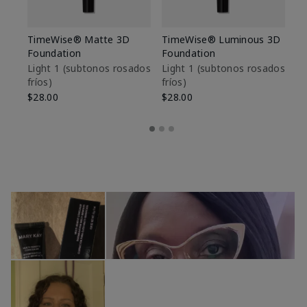
TimeWise® Matte 3D
TimeWise® Luminous 3D
Sk
Foundation
Foundation
De
es
Light 1​ (subtonos rosados
Light 1​ (subtonos rosados
fríos)
fríos)
$9
$28.00
$28.00