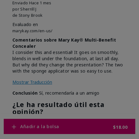
Enviado
Hace 1 mes
por
Sherrill J
de
Stony Brook
Evaluado en
marykay.com/en-us/
Comentarios sobre Mary Kay® Multi-Benefit
Concealer
I consider this and essential! It goes on smoothly,
blends in well under the foundation, at last all day.
But why did they change the presentation? The two
with the sponge applicator was so easy to use.
Mostrar Traducción
Conclusión
Sí, recomendaría a un amigo
¿Le ha resultado útil esta
opinión?
7
0
Añadir a la bolsa
$18.00
Marcar esta opinión