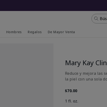
Bús
s
Hombres
Regalos
De Mayor Venta
Collapsed
Expanded
Mary Kay Clin
Reduce y mejora las s
la piel con una sola do
$70.00
1 fl. oz.