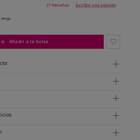
de 4,1 de 5
27 Reseñas
Escribir una opinión
 amigo.
Añadir a la bolsa
cto
icios
n