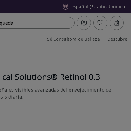
español (Estados Unidos)
queda
Sé Consultora de Belleza
Descubre
Collapsed
Expanded
ical Solutions® Retinol 0.3
eñales visibles avanzadas del envejecimiento de
sis diaria.