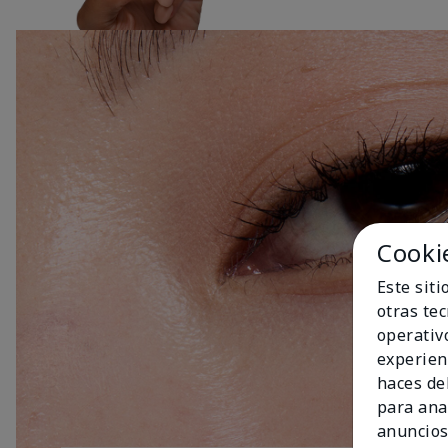
Cooki
Este sit
otras te
operativ
experien
haces del
para ana
anuncios