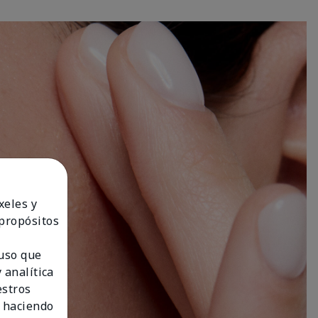
xeles y
 propósitos
 uso que
 analítica
estros
 haciendo