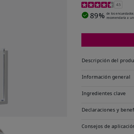
Calificación de clientes 
4.5
89%
de los encuestados
recomendaría a un
Descripción del produ
Información general
Ingredientes clave
Declaraciones y benef
Consejos de aplicació