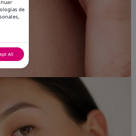
tinuar
nologías de
sonales,
ept All