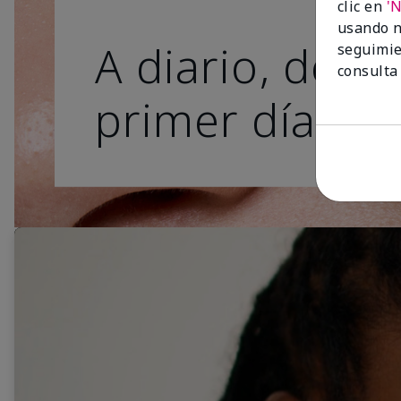
clic en
'
usando n
A diario, desd
seguimie
consulta
primer día.