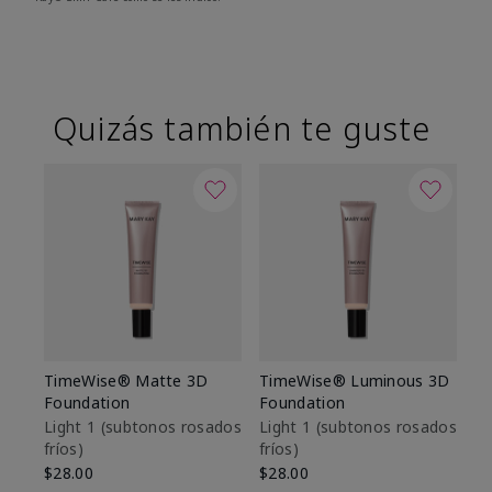
Quizás también te guste
TimeWise® Matte 3D
TimeWise® Luminous 3D
Sk
Foundation
Foundation
De
es
Light 1​ (subtonos rosados
Light 1​ (subtonos rosados
fríos)
fríos)
$9
$28.00
$28.00