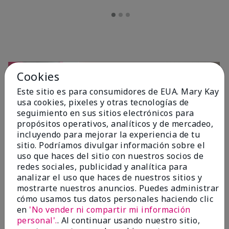
Cookies
Este sitio es para consumidores de EUA. Mary Kay
usa cookies, pixeles y otras tecnologías de
seguimiento en sus sitios electrónicos para
propósitos operativos, analíticos y de mercadeo,
incluyendo para mejorar la experiencia de tu
sitio. Podríamos divulgar información sobre el
OPINIONES
uso que haces del sitio con nuestros socios de
redes sociales, publicidad y analítica para
analizar el uso que haces de nuestros sitios y
mostrarte nuestros anuncios. Puedes administrar
4.7
cómo usamos tus datos personales haciendo clic
10 Reseñas
en
'No vender ni compartir mi información
personal'.
. Al continuar usando nuestro sitio,
Escribir Una Opinión