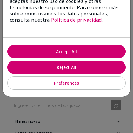
aceptas nuestro uso de cookies y otras
tecnologías de seguimiento. Para conocer más
sobre cómo usamos tus datos personales,
100%
consulta nuestra
Política de privacidad
.
de los encuestados recomendaría a un amigo.
5 estrellas
7
Accept All
4 estrellas
3
3 estrellas
0
Reject All
2 estrellas
0
1 estrella
0
Preferences