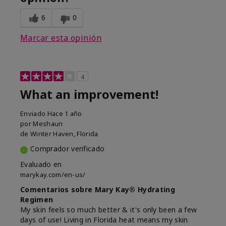
6
0
Marcar esta opinión
4
What an improvement!
Enviado
Hace 1 año
por
Meshaun
de
Winter Haven, Florida
Comprador verificado
Evaluado en
marykay.com/en-us/
Comentarios sobre Mary Kay® Hydrating
Regimen
My skin feels so much better & it's only been a few
days of use! Living in Florida heat means my skin