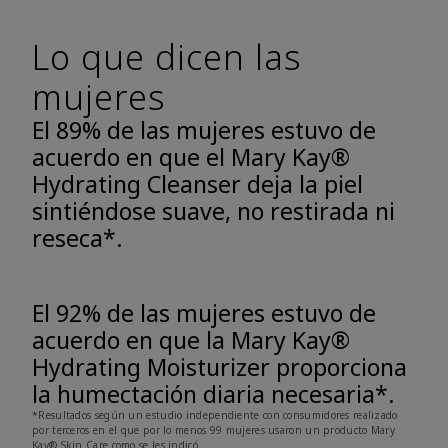
Lo que dicen las
mujeres
El 89% de las mujeres estuvo de
acuerdo en que el Mary Kay®
Hydrating Cleanser deja la piel
sintiéndose suave, no restirada ni
reseca*.
El 92% de las mujeres estuvo de
acuerdo en que la Mary Kay®
Hydrating Moisturizer proporciona
la humectación diaria necesaria*.
*Resultados según un estudio independiente con consumidores realizado
por terceros en el que por lo menos 99 mujeres usaron un producto Mary
Kay® Skin Care como se les indicó.