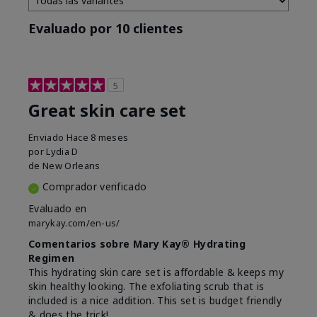
Evaluado por 10 clientes
5
Great skin care set
Enviado
Hace 8 meses
por
Lydia D
de
New Orleans
Comprador verificado
Evaluado en
marykay.com/en-us/
Comentarios sobre Mary Kay® Hydrating
Regimen
This hydrating skin care set is affordable & keeps my
skin healthy looking. The exfoliating scrub that is
included is a nice addition. This set is budget friendly
& does the trick!